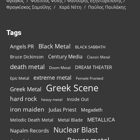
Φράγκος / Φίλιππος Φίλης / Φανούρης Εξηνταβελόνης /
Φραγκίσκος Σαμοΐλης / Χαρά Νέτη / Παύλος Παυλάκης
Tags
Black Metal
Angels PR
BLACK SABBATH
Century Media
Bruce Dickinson
Classic Metal
death metal
DREAM THEATER
Doom Metal
extreme metal
Epic Metal
Female Fronted
Greek Scene
Greek Metal
hard rock
Inside Out
heavy metal
iron maiden
Judas Priest
Megadeth
METALLICA
Melodic Death Metal
Metal Blade
Nuclear Blast
Napalm Records