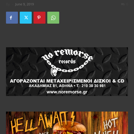
By
-
June 9, 2019
0