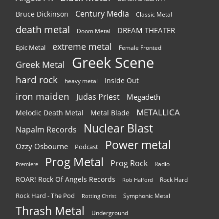
Century Media
Bruce Dickinson
Classic Metal
death metal
DREAM THEATER
Doom Metal
extreme metal
Epic Metal
Female Fronted
Greek Scene
Greek Metal
hard rock
Inside Out
heavy metal
iron maiden
Judas Priest
Megadeth
METALLICA
Melodic Death Metal
Metal Blade
Nuclear Blast
Napalm Records
Power metal
Ozzy Osbourne
Podcast
Prog Metal
Prog Rock
Radio
Premiere
ROAR! Rock Of Angels Records
Rock Hard
Rob Halford
Rock Hard - The Pod
Symphonic Metal
Rotting Christ
Thrash Metal
Underground