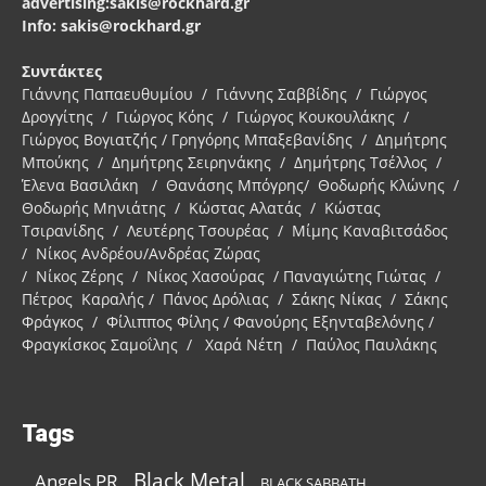
advertising:sakis@rockhard.gr
Info: sakis@rockhard.gr
Συντάκτες
Γιάννης Παπαευθυμίου / Γιάννης Σαββίδης / Γιώργος
Δρογγίτης / Γιώργος Κόης / Γιώργος Κουκουλάκης /
Γιώργος Βογιατζής / Γρηγόρης Μπαξεβανίδης / Δημήτρης
Μπούκης / Δημήτρης Σειρηνάκης / Δημήτρης Τσέλλος /
Έλενα Βασιλάκη / Θανάσης Μπόγρης/ Θοδωρής Κλώνης /
Θοδωρής Μηνιάτης / Κώστας Αλατάς / Κώστας
Τσιρανίδης / Λευτέρης Τσουρέας / Μίμης Καναβιτσάδος
/ Νίκος Ανδρέου/Ανδρέας Ζώρας
/ Νίκος Ζέρης / Νίκος Χασούρας / Παναγιώτης Γιώτας /
Πέτρος Καραλής / Πάνος Δρόλιας / Σάκης Νίκας / Σάκης
Φράγκος / Φίλιππος Φίλης / Φανούρης Εξηνταβελόνης /
Φραγκίσκος Σαμοΐλης / Χαρά Νέτη / Παύλος Παυλάκης
Tags
Black Metal
Angels PR
BLACK SABBATH