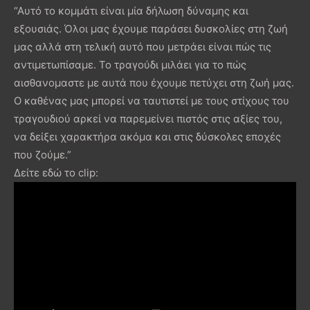
“Αυτό το κομμάτι είναι μία δήλωση δύναμης και
εξουσιάς. Όλοι μας έχουμε παράσει δυσκολίες στη ζωή
μας αλλά στη τελική αυτό που μετράει είναι πώς τις
αντιμετωπίσαμε. Το τραγούδι μιλάει για το πώς
αισθανομαστε με αυτά που έχουμε πετύχει στη ζωή μας.
Ο καθένας μας μπορεί να ταυτιστεί με τους στίχους του
τραγουδιού αρκεί να παρεμείνει πιστός στις αξίες του,
να δείξει χαρακτήρα ακόμα και στις δύσκολες εποχές
που ζούμε.”
Δείτε εδώ το clip: