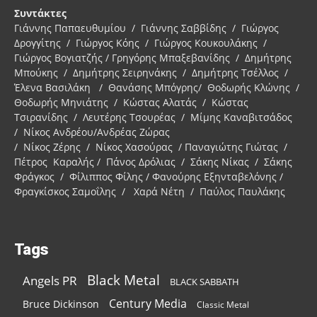
Συντάκτες
Γιάννης Παπαευθυμίου / Γιάννης Σαββίδης / Γιώργος
Δρογγίτης / Γιώργος Κόης / Γιώργος Κουκουλάκης /
Γιώργος Βογιατζής / Γρηγόρης Μπαξεβανίδης / Δημήτρης
Μπούκης / Δημήτρης Σειρηνάκης / Δημήτρης Τσέλλος /
Έλενα Βασιλάκη / Θανάσης Μπόγρης/ Θοδωρής Κλώνης /
Θοδωρής Μηνιάτης / Κώστας Αλατάς / Κώστας
Τσιρανίδης / Λευτέρης Τσουρέας / Μίμης Καναβιτσάδος
/ Νίκος Ανδρέου/Ανδρέας Ζώρας
/ Νίκος Ζέρης / Νίκος Χασούρας / Παναγιώτης Γιώτας /
Πέτρος Καραλής / Πάνος Δρόλιας / Σάκης Νίκας / Σάκης
Φράγκος / Φίλιππος Φίλης / Φανούρης Εξηνταβελόνης /
Φραγκίσκος Σαμοΐλης / Χαρά Νέτη / Παύλος Παυλάκης
Tags
Black Metal
Angels PR
BLACK SABBATH
Century Media
Bruce Dickinson
Classic Metal