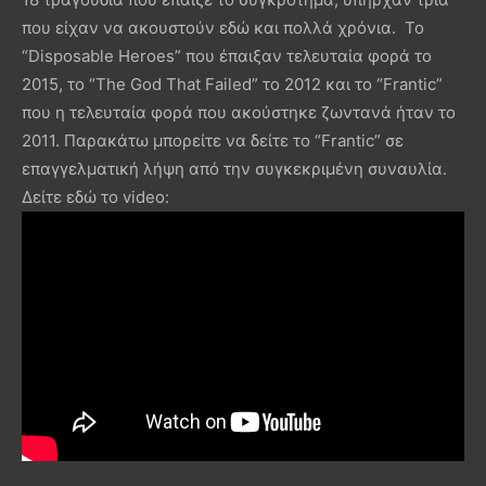
που είχαν να ακουστούν εδώ και πολλά χρόνια. Το
“Disposable Heroes” που έπαιξαν τελευταία φορά το
2015, το “The God That Failed” το 2012 και το “Frantic”
που η τελευταία φορά που ακούστηκε ζωντανά ήταν το
2011. Παρακάτω μπορείτε να δείτε το “Frantic” σε
επαγγελματική λήψη από την συγκεκριμένη συναυλία.
Δείτε εδώ το video: