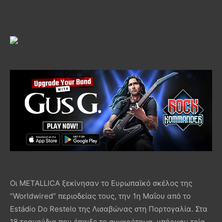
Οι METALLICA ξεκίνησαν το Ευρωπαϊκό σκέλος της
“Worldwired” περιοδείας τους, την 1η Μαΐου από το
Estádio Do Restelo της Λισαβώνας στη Πορτογαλία. Στα
18 τραγούδια που έπαιξε το συγκρότημα, υπήρχαν τρία