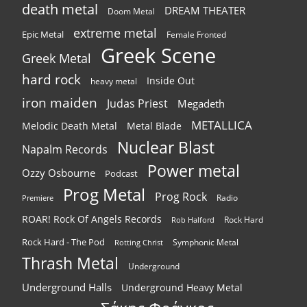
death metal
DREAM THEATER
Doom Metal
extreme metal
Epic Metal
Female Fronted
Greek Scene
Greek Metal
hard rock
Inside Out
heavy metal
iron maiden
Judas Priest
Megadeth
METALLICA
Melodic Death Metal
Metal Blade
Nuclear Blast
Napalm Records
Power metal
Ozzy Osbourne
Podcast
Prog Metal
Prog Rock
Radio
Premiere
ROAR! Rock Of Angels Records
Rock Hard
Rob Halford
Rock Hard - The Pod
Symphonic Metal
Rotting Christ
Thrash Metal
Underground
Underground Halls
Underground Heavy Metal