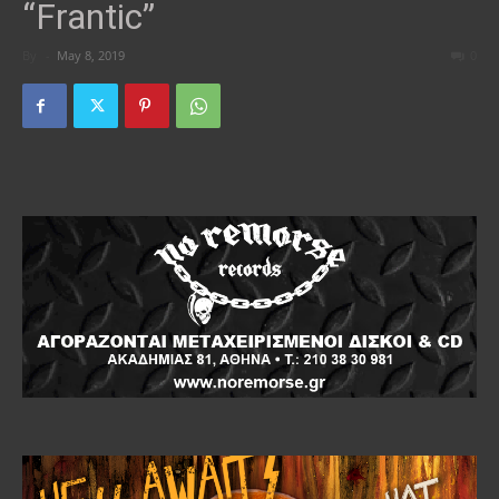
“Frantic”
By
-
May 8, 2019
0