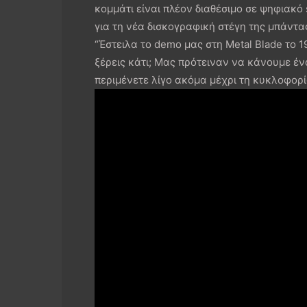
κομμάτι είναι πλέον διαθέσιμο σε ψηφιακό s
για τη νέα δισκογραφική στέγη της μπάντα
“Έστειλα το demo μας στη Metal Blade το 
ξέρεις κάτι; Μας πρότειναν να κάνουμε έν
περιμένετε λίγο ακόμα μέχρι τη κυκλοφορί