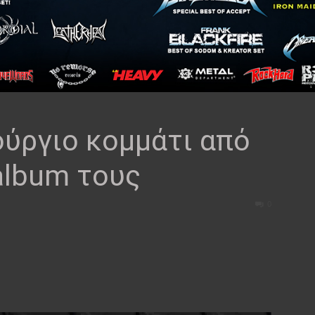
ούργιο κομμάτι από
album τους
0