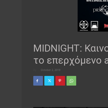
MIDNIGHT: Καιν
το επερχόμενο 
By
-
October 2, 2019