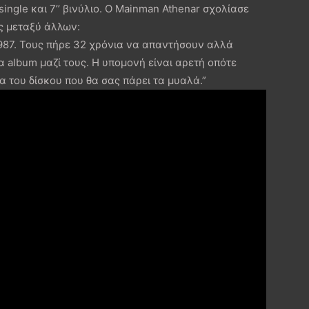
ingle και 7’’ βινύλιο. Ο Mainman Athenar σχολίασε
ς μεταξύ άλλων:
1987. Τους πήρε 32 χρόνια να απαντήσουν αλλά
α album μαζί τους. Η υπομονή είναι αρετή οπότε
α του δίσκου που θα σας πάρει τα μυαλά.”