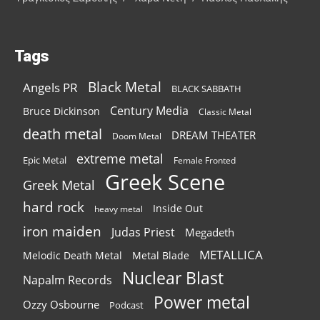
Tags
Black Metal
Angels PR
BLACK SABBATH
Century Media
Bruce Dickinson
Classic Metal
death metal
DREAM THEATER
Doom Metal
extreme metal
Epic Metal
Female Fronted
Greek Scene
Greek Metal
hard rock
Inside Out
heavy metal
iron maiden
Judas Priest
Megadeth
METALLICA
Melodic Death Metal
Metal Blade
Nuclear Blast
Napalm Records
Power metal
Ozzy Osbourne
Podcast