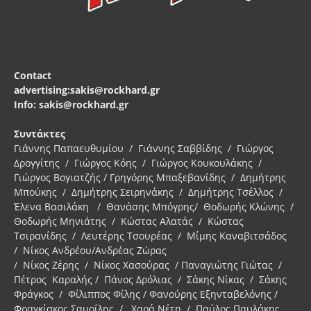
Contact
advertising:sakis@rockhard.gr
Info: sakis@rockhard.gr
Συντάκτες
Γιάννης Παπαευθυμίου / Γιάννης Σαββίδης / Γιώργος
Δρογγίτης / Γιώργος Κόης / Γιώργος Κουκουλάκης /
Γιώργος Βογιατζής / Γρηγόρης Μπαξεβανίδης / Δημήτρης
Μπούκης / Δημήτρης Σειρηνάκης / Δημήτρης Τσέλλος /
Έλενα Βασιλάκη / Θανάσης Μπόγρης/ Θοδωρής Κλώνης /
Θοδωρής Μηνιάτης / Κώστας Αλατάς / Κώστας
Τσιρανίδης / Λευτέρης Τσουρέας / Μίμης Καναβιτσάδος
/ Νίκος Ανδρέου/Ανδρέας Ζώρας
/ Νίκος Ζέρης / Νίκος Χασούρας / Παναγιώτης Γιώτας /
Πέτρος Καραλής / Πάνος Δρόλιας / Σάκης Νίκας / Σάκης
Φράγκος / Φίλιππος Φίλης / Φανούρης Εξηνταβελόνης /
Φραγκίσκος Σαμοΐλης / Χαρά Νέτη / Παύλος Παυλάκης