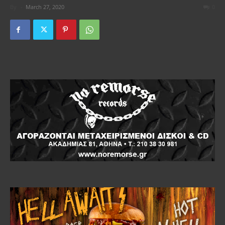
By
-
March 27, 2020
0