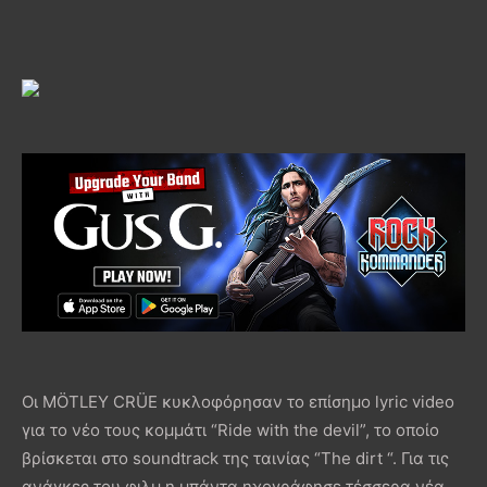
Οι MÖTLEY CRÜE κυκλοφόρησαν το επίσημο lyric video
για το νέο τους κομμάτι “Ride with the devil”, το οποίο
βρίσκεται στο soundtrack της ταινίας “The dirt “. Για τις
ανάγκες του φιλμ η μπάντα ηχογράφησε τέσσερα νέα