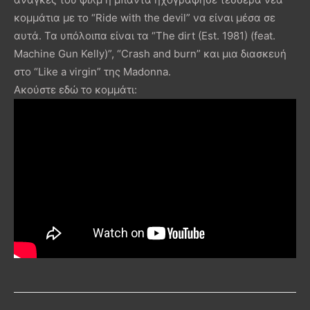
κομμάτια με το “Ride with the devil” να είναι μέσα σε
αυτά. Τα υπόλοιπα είναι τα “The dirt (Est. 1981) (feat.
Machine Gun Kelly)”, “Crash and burn” και μια διασκευή
στο “Like a virgin” της Madonna.
Ακούστε εδώ το κομμάτι: