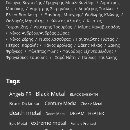
Γιώργος Βογιατζής / Γρηγόρης Μπαξεβανίδης / Δημήτρης
Μπούκης / Δημήτρης Σειρηνάκης / Δημήτρης Τσέλλος /
Έλενα Βασιλάκη / Θανάσης Μπόγρης/ Θοδωρής Κλώνης /
Θοδωρής Μηνιάτης / Κώστας Αλατάς / Κώστας
Τσιρανίδης / Λευτέρης Τσουρέας / Μίμης Καναβιτσάδος
/ Νίκος Ανδρέου/Ανδρέας Ζώρας
/ Νίκος Ζέρης / Νίκος Χασούρας / Παναγιώτης Γιώτας /
Πέτρος Καραλής / Πάνος Δρόλιας / Σάκης Νίκας / Σάκης
Φράγκος / Φίλιππος Φίλης / Φανούρης Εξηνταβελόνης /
Φραγκίσκος Σαμοΐλης / Χαρά Νέτη / Παύλος Παυλάκης
Tags
Black Metal
Angels PR
BLACK SABBATH
Century Media
Bruce Dickinson
Classic Metal
death metal
DREAM THEATER
Doom Metal
extreme metal
Epic Metal
Female Fronted