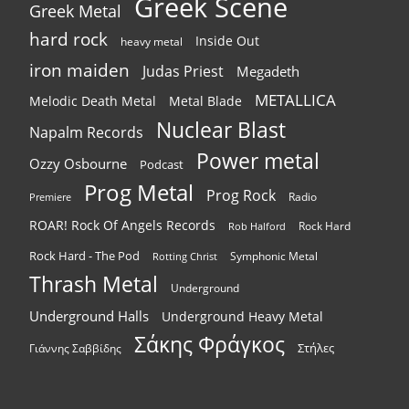
Greek Scene
Greek Metal
hard rock
Inside Out
heavy metal
iron maiden
Judas Priest
Megadeth
METALLICA
Melodic Death Metal
Metal Blade
Nuclear Blast
Napalm Records
Power metal
Ozzy Osbourne
Podcast
Prog Metal
Prog Rock
Radio
Premiere
ROAR! Rock Of Angels Records
Rock Hard
Rob Halford
Rock Hard - The Pod
Symphonic Metal
Rotting Christ
Thrash Metal
Underground
Underground Halls
Underground Heavy Metal
Σάκης Φράγκος
Στήλες
Γιάννης Σαββίδης