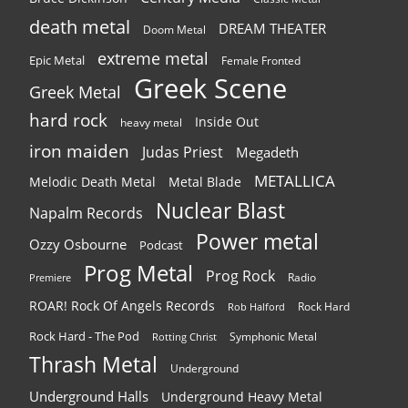
death metal
DREAM THEATER
Doom Metal
extreme metal
Epic Metal
Female Fronted
Greek Scene
Greek Metal
hard rock
Inside Out
heavy metal
iron maiden
Judas Priest
Megadeth
METALLICA
Melodic Death Metal
Metal Blade
Nuclear Blast
Napalm Records
Power metal
Ozzy Osbourne
Podcast
Prog Metal
Prog Rock
Radio
Premiere
ROAR! Rock Of Angels Records
Rock Hard
Rob Halford
Rock Hard - The Pod
Symphonic Metal
Rotting Christ
Thrash Metal
Underground
Underground Halls
Underground Heavy Metal