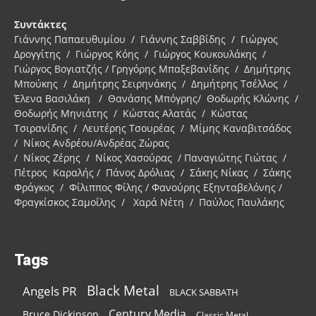
Συντάκτες
Γιάννης Παπαευθυμίου / Γιάννης Σαββίδης / Γιώργος
Δρογγίτης / Γιώργος Κόης / Γιώργος Κουκουλάκης /
Γιώργος Βογιατζής / Γρηγόρης Μπαξεβανίδης / Δημήτρης
Μπούκης / Δημήτρης Σειρηνάκης / Δημήτρης Τσέλλος /
Έλενα Βασιλάκη / Θανάσης Μπόγρης/ Θοδωρής Κλώνης /
Θοδωρής Μηνιάτης / Κώστας Αλατάς / Κώστας
Τσιρανίδης / Λευτέρης Τσουρέας / Μίμης Καναβιτσάδος
/ Νίκος Ανδρέου/Ανδρέας Ζώρας
/ Νίκος Ζέρης / Νίκος Χασούρας / Παναγιώτης Γιώτας /
Πέτρος Καραλής / Πάνος Δρόλιας / Σάκης Νίκας / Σάκης
Φράγκος / Φίλιππος Φίλης / Φανούρης Εξηνταβελόνης /
Φραγκίσκος Σαμοΐλης / Χαρά Νέτη / Παύλος Παυλάκης
Tags
Black Metal
Angels PR
BLACK SABBATH
Century Media
Bruce Dickinson
Classic Metal