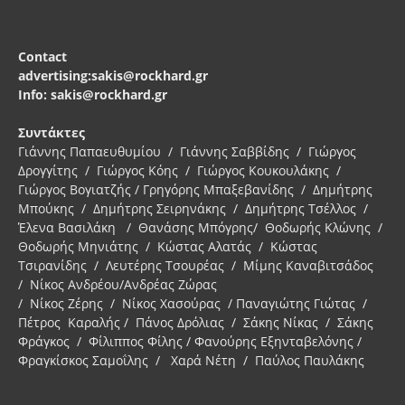
Contact
advertising:sakis@rockhard.gr
Info: sakis@rockhard.gr
Συντάκτες
Γιάννης Παπαευθυμίου / Γιάννης Σαββίδης / Γιώργος
Δρογγίτης / Γιώργος Κόης / Γιώργος Κουκουλάκης /
Γιώργος Βογιατζής / Γρηγόρης Μπαξεβανίδης / Δημήτρης
Μπούκης / Δημήτρης Σειρηνάκης / Δημήτρης Τσέλλος /
Έλενα Βασιλάκη / Θανάσης Μπόγρης/ Θοδωρής Κλώνης /
Θοδωρής Μηνιάτης / Κώστας Αλατάς / Κώστας
Τσιρανίδης / Λευτέρης Τσουρέας / Μίμης Καναβιτσάδος
/ Νίκος Ανδρέου/Ανδρέας Ζώρας
/ Νίκος Ζέρης / Νίκος Χασούρας / Παναγιώτης Γιώτας /
Πέτρος Καραλής / Πάνος Δρόλιας / Σάκης Νίκας / Σάκης
Φράγκος / Φίλιππος Φίλης / Φανούρης Εξηνταβελόνης /
Φραγκίσκος Σαμοΐλης / Χαρά Νέτη / Παύλος Παυλάκης