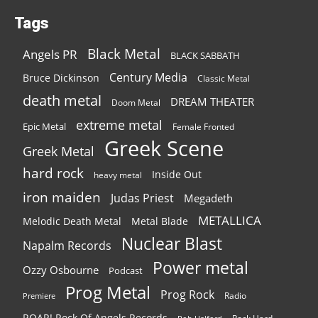
Tags
Black Metal
Angels PR
BLACK SABBATH
Century Media
Bruce Dickinson
Classic Metal
death metal
DREAM THEATER
Doom Metal
extreme metal
Epic Metal
Female Fronted
Greek Scene
Greek Metal
hard rock
Inside Out
heavy metal
iron maiden
Judas Priest
Megadeth
METALLICA
Melodic Death Metal
Metal Blade
Nuclear Blast
Napalm Records
Power metal
Ozzy Osbourne
Podcast
Prog Metal
Prog Rock
Radio
Premiere
ROAR! Rock Of Angels Records