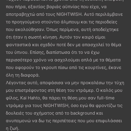
που πήρα, εξαιτίας βαριάς αϋπνίας που είχα, να
αποτραβηχτώ από τους NIGHTWISH. Αυτό περιλάμβανε
το προηγούμενο στούντιο άλμπουμ και τις περιοδείες
που ακολούθησαν. Όπως περίμενα, αυτή αποδείχτηκε
ότι ήταν η σωστή κίνηση. Αυτόν τον καιρό είμαι
φανταστικά και σχεδόν ποτέ δεν με απασχολεί το θέμα
του ύπνου. Επίσης, διαπίστωσα ότι το να έχω
περισσότερο χρόνο να ασχολούμαι απλά με τα θέματα
που αφορούν το γκρουπ πίσω από τις κουρτίνες, έκανε
όλη τη διαφορά.
Λέγοντας αυτό, αποφάσισα να μην προκαλέσω την τύχη
μου επιστρέφοντας στη θέση του ντράμερ. Ο καλός μου
φίλος, Kai Hahto, θα πάρει τη θέση μου σαν full-time
ντράμερ για τους NIGHTWISH, όσο εγώ θα φροντίζω τις
δουλειές του σχήματος από το background και
ανυπομονώ να δω τις περιπέτειες που μου επιφυλάσσει
η ζωή.