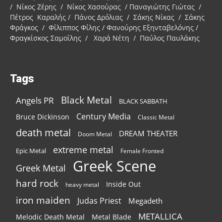
/ Νίκος Ζέρης / Νίκος Χασούρας / Παναγιώτης Γιώτας /
Πέτρος Καραλής / Πάνος Δρόλιας / Σάκης Νίκας / Σάκης
Φράγκος / Φίλιππος Φίλης / Φανούρης Εξηνταβελόνης /
Φραγκίσκος Σαμοΐλης / Χαρά Νέτη / Παύλος Παυλάκης
Tags
Black Metal
Angels PR
BLACK SABBATH
Century Media
Bruce Dickinson
Classic Metal
death metal
DREAM THEATER
Doom Metal
extreme metal
Epic Metal
Female Fronted
Greek Scene
Greek Metal
hard rock
Inside Out
heavy metal
iron maiden
Judas Priest
Megadeth
METALLICA
Melodic Death Metal
Metal Blade