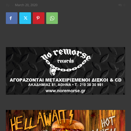
By
-
March 20, 2020
0