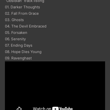
“Obsidian” track listing
01. Darker Thoughts
02. Fall From Grace
03. Ghosts
04. The Devil Embraced
05. Forsaken
06. Serenity
07. Ending Days
08. Hope Dies Young
09. Ravenghast