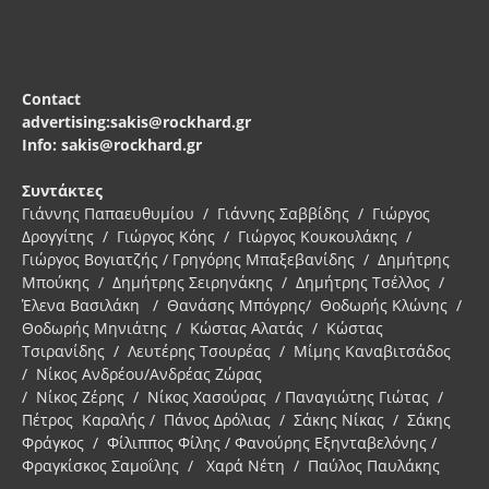
Contact
advertising:sakis@rockhard.gr
Info: sakis@rockhard.gr
Συντάκτες
Γιάννης Παπαευθυμίου / Γιάννης Σαββίδης / Γιώργος
Δρογγίτης / Γιώργος Κόης / Γιώργος Κουκουλάκης /
Γιώργος Βογιατζής / Γρηγόρης Μπαξεβανίδης / Δημήτρης
Μπούκης / Δημήτρης Σειρηνάκης / Δημήτρης Τσέλλος /
Έλενα Βασιλάκη / Θανάσης Μπόγρης/ Θοδωρής Κλώνης /
Θοδωρής Μηνιάτης / Κώστας Αλατάς / Κώστας
Τσιρανίδης / Λευτέρης Τσουρέας / Μίμης Καναβιτσάδος
/ Νίκος Ανδρέου/Ανδρέας Ζώρας
/ Νίκος Ζέρης / Νίκος Χασούρας / Παναγιώτης Γιώτας /
Πέτρος Καραλής / Πάνος Δρόλιας / Σάκης Νίκας / Σάκης
Φράγκος / Φίλιππος Φίλης / Φανούρης Εξηνταβελόνης /
Φραγκίσκος Σαμοΐλης / Χαρά Νέτη / Παύλος Παυλάκης