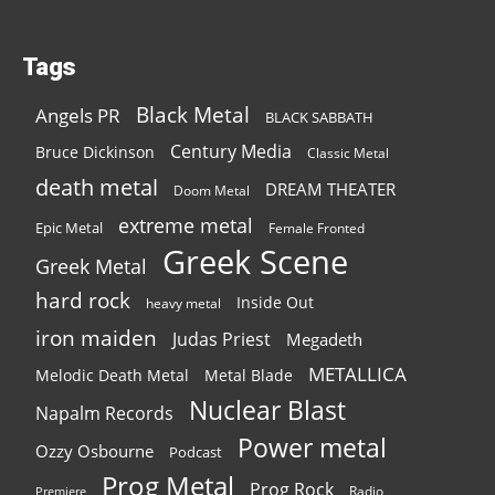
Tags
Black Metal
Angels PR
BLACK SABBATH
Century Media
Bruce Dickinson
Classic Metal
death metal
DREAM THEATER
Doom Metal
extreme metal
Epic Metal
Female Fronted
Greek Scene
Greek Metal
hard rock
Inside Out
heavy metal
iron maiden
Judas Priest
Megadeth
METALLICA
Melodic Death Metal
Metal Blade
Nuclear Blast
Napalm Records
Power metal
Ozzy Osbourne
Podcast
Prog Metal
Prog Rock
Radio
Premiere