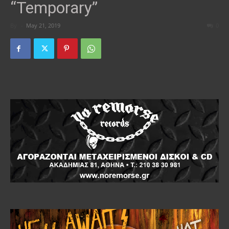
“Temporary”
By
-
May 21, 2019
0