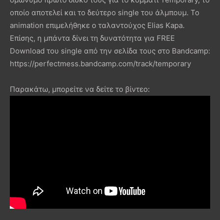
οποίο αποτελεί και το δεύτερο single του άλμπουμ. Το
animation επιμελήθηκε ο ταλαντούχος Elias Kapa.
Επίσης, η μπάντα δίνει τη δυνατότητα για FREE
Download του single από την σελίδα τους στο Bandcamp:
https://perfectmess.bandcamp.com/track/temporary
Παρακάτω, μπορείτε να δείτε το βίντεο: