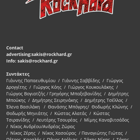
Contact
advertising:sakis@rockhard.gr
Info: sakis@rockhard.gr
Συντάκτες
Γιάννης Παπαευθυμίου / Γιάννης Σαββίδης / Γιώργος
Δρογγίτης / Γιώργος Κόης / Γιώργος Κουκουλάκης /
Γιώργος Βογιατζής / Γρηγόρης Μπαξεβανίδης / Δημήτρης
Μπούκης / Δημήτρης Σειρηνάκης / Δημήτρης Τσέλλος /
Έλενα Βασιλάκη / Θανάσης Μπόγρης/ Θοδωρής Κλώνης /
Θοδωρής Μηνιάτης / Κώστας Αλατάς / Κώστας
Τσιρανίδης / Λευτέρης Τσουρέας / Μίμης Καναβιτσάδος
/ Νίκος Ανδρέου/Ανδρέας Ζώρας
/ Νίκος Ζέρης / Νίκος Χασούρας / Παναγιώτης Γιώτας /
Πέτρος Καραλής / Πάνος Δρόλιας / Σάκης Νίκας / Σάκης