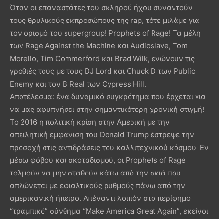
Όταν οι επαναστάτες του σκληρού ήχου συναντούν
τους θρυλικούς εκπροσώπους της rap, τότε μιλάμε για
τον ορισμό του supergroup! Prophets of Rage! Τα μέλη
των Rage Against the Machine και Audioslave, Tom
Morello, Tim Commerford και Brad Wilk, ενώνουν τις
γροθιές τους με τους DJ Lord και Chuck D των Public
Enemy και τον B Real των Cypress Hill.
Αποτέλεσμα: ένα δυναμικό συγκρότημα που έρχεται για
να μας αφυπνήσει στην σημαντικότερη χρονική στιγμή!
Το 2016 η πολιτική κρίση στην Αμερική με την
απειλητική εμφάνιση του Donald Trump έστρεψε την
προσοχή στις αντιδράσεις του καλλιτεχνικού κόσμου. Εν
μέσω φόβου και σκοταδισμού, οι Prophets of Rage
τολμούν να μην σταθούν κάτω από την σκιά που
απλώνεται με εφιαλτικούς ρυθμούς πάνω από την
αμερικανική ήπειρο. Απέναντι λοιπόν στο περίφημο
“τραμπικό” σύνθημα “Make America Great Again”, εκείνοι