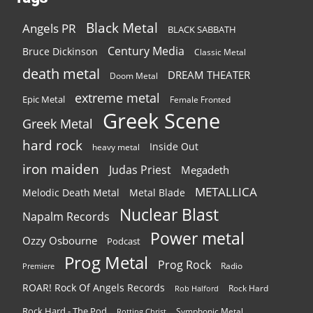
Black Metal
Angels PR
BLACK SABBATH
Century Media
Bruce Dickinson
Classic Metal
death metal
DREAM THEATER
Doom Metal
extreme metal
Epic Metal
Female Fronted
Greek Scene
Greek Metal
hard rock
Inside Out
heavy metal
iron maiden
Judas Priest
Megadeth
METALLICA
Melodic Death Metal
Metal Blade
Nuclear Blast
Napalm Records
Power metal
Ozzy Osbourne
Podcast
Prog Metal
Prog Rock
Radio
Premiere
ROAR! Rock Of Angels Records
Rock Hard
Rob Halford
Rock Hard - The Pod
Symphonic Metal
Rotting Christ