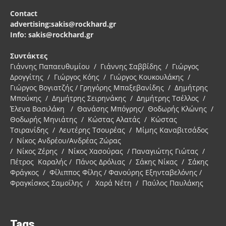
Contact
advertising:sakis@rockhard.gr
Info: sakis@rockhard.gr
Συντάκτες
Γιάννης Παπαευθυμίου / Γιάννης Σαββίδης / Γιώργος
Δρογγίτης / Γιώργος Κόης / Γιώργος Κουκουλάκης /
Γιώργος Βογιατζής / Γρηγόρης Μπαξεβανίδης / Δημήτρης
Μπούκης / Δημήτρης Σειρηνάκης / Δημήτρης Τσέλλος /
Έλενα Βασιλάκη / Θανάσης Μπόγρης/ Θοδωρής Κλώνης /
Θοδωρής Μηνιάτης / Κώστας Αλατάς / Κώστας
Τσιρανίδης / Λευτέρης Τσουρέας / Μίμης Καναβιτσάδος
/ Νίκος Ανδρέου/Ανδρέας Ζώρας
/ Νίκος Ζέρης / Νίκος Χασούρας / Παναγιώτης Γιώτας /
Πέτρος Καραλής / Πάνος Δρόλιας / Σάκης Νίκας / Σάκης
Φράγκος / Φίλιππος Φίλης / Φανούρης Εξηνταβελόνης /
Φραγκίσκος Σαμοΐλης / Χαρά Νέτη / Παύλος Παυλάκης
Tags