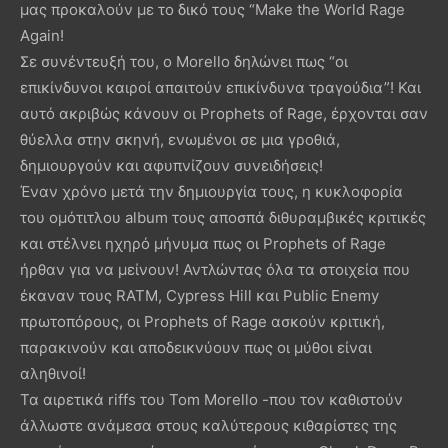
μας προκαλούν με το δικό τους “Make the World Rage
Again!
Σε συνέντευξή του, ο Morello δηλώνει πως “οι
επικίνδυνοι καιροί απαιτούν επικίνδυνα τραγούδια”! Και
αυτό ακριβώς κάνουν οι Prophets of Rage, έρχονται σαν
θύελλα στην σκηνή, ενωμένοι σε μια γροθιά,
δημιουργούν και αφυπνίζουν συνειδήσεις!
Έναν χρόνο μετά την δημιουργία τους, η κυκλοφορία
του ομότιτλου album τους αποσπά διθυραμβικές κριτικές
και στέλνει ηχηρό μήνυμα πως οι Prophets of Rage
ήρθαν για να μείνουν! Αντλώντας όλα τα στοιχεία που
έκαναν τους RATM, Cypress Hill και Public Enemy
πρωτοπόρους, οι Prophets of Rage ασκούν κριτική,
παρακινούν και αποδεικνύουν πως οι μύθοι είναι
αληθινοί!
Τα αιρετικά riffs του Tom Morello -που τον καθιστούν
άλλωστε ανάμεσα στους καλύτερους κιθαρίστες της