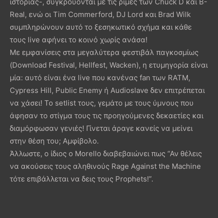
ιστορίας-, συγκρούονται με τις ρίμες των Chuck D και B-
Real, ενώ οι Tim Commerford, DJ Lord και Brad Wilk
συμπληρώνουν αυτό το ξεσηκωτικό σχήμα και κάθε
τους live αφήνει το κοινό χωρίς ανάσα!
Με εμφανίσεις στα μεγαλύτερα φεστιβάλ παγκοσμίως
(Download Festival, Hellfest, Wacken), η ετυμηγορία είναι
μία: αυτό είναι ένα live που κανένας fan των RATM,
Cypress Hill, Public Enemy ή Audioslave δεν επιτρέπεται
να χάσει! Το setlist τους, γεμάτο με τους ύμνους που
άφησαν το στίγμα τους τις προηγούμενες δεκαετίες και
διαμόρφωσαν γενιές! Γίνεται άραγε κανείς να μείνει
στην θέση του; Αμφίβολο.
Άλλωστε, ο ίδιος ο Morello διαβεβαιώνει πως “Αν θέλεις
να ακούσεις τους αληθινούς Rage Against the Machine
τότε επιβάλλεται να δεις τους Prophets!”.