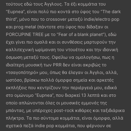
τούτους εδώ τους Άγγλους. Τα έξι κομμάτια του
“Eupnea”, είναι πολύ πιο κοντά στο ύφος του “The dark
third”, μόνο που το crossover μεταξύ indie/electro pop
και prog metal (πάντοτε στο ύφος που δίδαξαν οι
PORCUPINE TREE με το “Fear of a blank planet”), εδώ
έχει γίνει πιο ομαλά και οι συνθέσεις μαρτυρούν την
καλλιτεχνική ωρίμανση του ντουέτου και την ιδανική
όσμωση μεταξύ τους. Οφείλω να ομολογήσω, πως η
ιδιαίτερη μουσική των PRR δεν είναι ακριβώς το
«τσαγοπότηρό» μου, όπως θα έλεγαν οι Άγγλοι, αλλά,
ωστόσο, βρίσκω πολλά όμορφα σημεία και αρκετές
εκπλήξεις που κεντρίζουν την περιέργειά μου, ειδικά
στο ομώνυμο “Eupnea”, που διαρκεί 13 λεπτά και στο
οποίο απλώνονται όλες οι μουσικές εμμονές της
μπάντας, με υπέροχες post-rock κιθάρες και ταξιδιάρικα
πλήκτρα. Τα πιο σύντομα κομμάτια, είναι όμορφα, αλλά
σχετικά πεζά indie pop κομμάτια, που φέρνουν σε