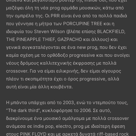
μαζέψει όλη τη νέα prog αρμάδα μουσικών, κάτω από
την ομπρέλα της. Οι PRR είναι ένα από τα πολλά παιδιά
που γέννησε η μήτρα των PORCUPINE TREE και η
ιδιοφυία του Steven Wilson (βλέπε επίσης BLACKFIELD,
THE PINEAPPLE THIEF, GAZPACHO και άλλους) και
γενικά συγκαταλέγονται σε ένα new prog, που δεν έχει
καμία σχέση με το ορθόδοξο progressive και που ανοίγει
νέους δρόμους καλλιτεχνικής έκφρασης με πολλά
crossover. Για να είμαι ειλικρινής, δεν είμαι σίγουρος
πλέον τι σκοπιμότητα έχει ο όρος progressive, αλλά
αυτή είναι μία άλλη κουβέντα.
Η μπάντα υπάρχει από το 2003, ενώ το ντεμπούτο τους,
“The dark third”, κυκλοφόρησε το 2006. Σε αυτό,
διακρίνουμε ένα μουσικό αμάλγαμα με πολλά crossover
ανάμεσα σε indie pop, electro, prog με ιδιαίτερη έφεση
στους PINK FLOYD και με αρκετά δυνατά riff-based rock