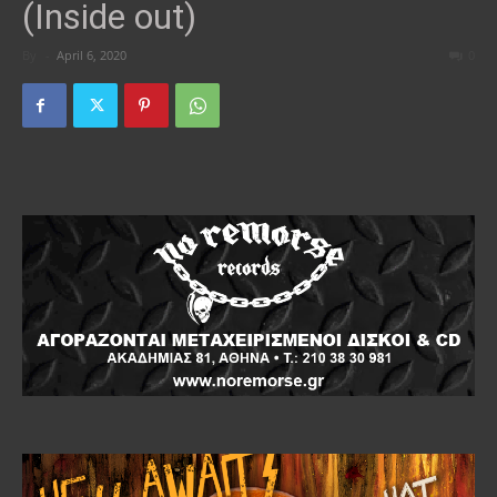
(Inside out)
By
-
April 6, 2020
0