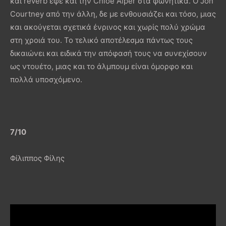
και reverb εφέ και την Chloe Alper στα φωνητικά. Ο Jon
Courtney από την άλλη, δε με ενθουσιάζει και τόσο, μιας
και ακούγεται σχετικά ένρινος και χωρίς πολύ χρώμα
στη χροιά του. Το τελικό αποτέλεσμα πάντως τους
δικαιώνει και ειδικά την απόφασή τους να συνεχίσουν
ως ντουέτο, μιας και το άλμπουμ είναι όμορφο και
πολλά υποσχόμενο.
7/10
Φίλιππος Φίλης