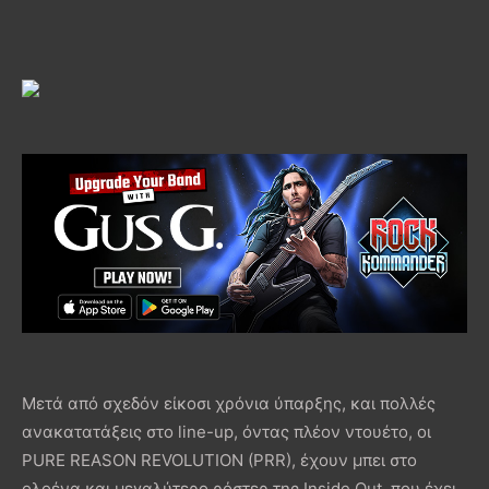
Μετά από σχεδόν είκοσι χρόνια ύπαρξης, και πολλές
ανακατατάξεις στο line-up, όντας πλέον ντουέτο, οι
PURE REASON REVOLUTION (PRR), έχουν μπει στο
ολοένα και μεγαλύτερο ρόστερ της Inside Οut, που έχει