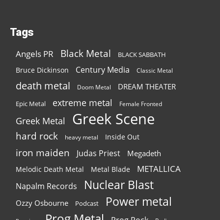
Tags
Black Metal
Angels PR
BLACK SABBATH
Century Media
Bruce Dickinson
Classic Metal
death metal
DREAM THEATER
Doom Metal
extreme metal
Epic Metal
Female Fronted
Greek Scene
Greek Metal
hard rock
Inside Out
heavy metal
iron maiden
Judas Priest
Megadeth
METALLICA
Melodic Death Metal
Metal Blade
Nuclear Blast
Napalm Records
Power metal
Ozzy Osbourne
Podcast
Prog Metal
Prog Rock