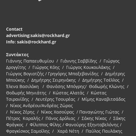
Contact
advertising:sakis@rockhard.gr
Info: sakis@rockhard.gr
Συντάκτες
Γιάννης Παπαευθυμίου / Γιάννης Σαββίδης / Γιώργος
Δρογγίτης / Γιώργος Κόης / Γιώργος Κουκουλάκης /
Γιώργος Βογιατζής / Γρηγόρης Μπαξεβανίδης / Δημήτρης
Μπούκης / Δημήτρης Σειρηνάκης / Δημήτρης Τσέλλος /
Έλενα Βασιλάκη / Θανάσης Μπόγρης/ Θοδωρής Κλώνης /
Θοδωρής Μηνιάτης / Κώστας Αλατάς / Κώστας
Τσιρανίδης / Λευτέρης Τσουρέας / Μίμης Καναβιτσάδος
/ Νίκος Ανδρέου/Ανδρέας Ζώρας
/ Νίκος Ζέρης / Νίκος Χασούρας / Παναγιώτης Γιώτας /
Πέτρος Καραλής / Πάνος Δρόλιας / Σάκης Νίκας / Σάκης
Φράγκος / Φίλιππος Φίλης / Φανούρης Εξηνταβελόνης /
Φραγκίσκος Σαμοΐλης / Χαρά Νέτη / Παύλος Παυλάκης