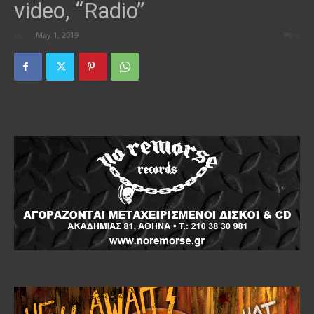
video, “Radio”
By
-
May 1, 2019
0