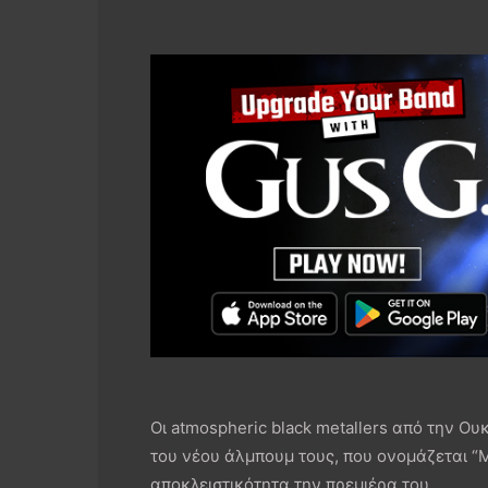
Οι atmospheric black metallers από την 
του νέου άλμπουμ τους, που ονομάζεται “M
αποκλειστικότητα την πρεμιέρα του.