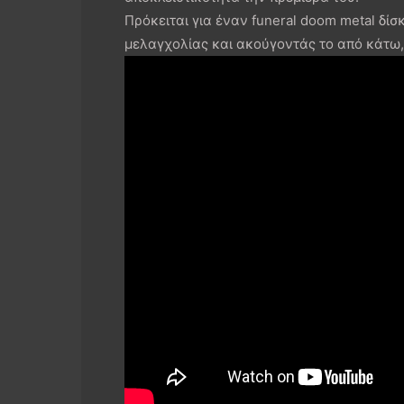
Πρόκειται για έναν funeral doom metal δίσ
μελαγχολίας και ακούγοντάς το από κάτω,