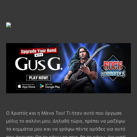
Ο Χριστός και η Μάνα Του! Τί ήταν αυτό που όργωσε
μόλις το σαλόνι μου; Δηλαδή τώρα, πρέπει να μαζέψω
τα κομμάτια μου και να γράψω πέντε αράδες για αυτό
που άκουσα; Θα το κάνω ρε σεις, θα το κάνω, όχι γιατί