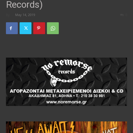
Records)
By
-
May 14, 2019
0