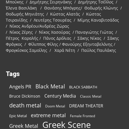
Μπούκης / Δημήτρης Σειρηνάκης / Δημήτρης Τσέλλος /
Έλενα Βασιλάκη / Θανάσης Μπόγρης/ Θοδωρής Κλώνης /
Θοδωρής Μηνιάτης / Κώστας Αλατάς / Κώστας
Τσιρανίδης / Λευτέρης Τσουρέας / Μίμης Καναβιτσάδος
/ Νίκος Ανδρέου/Ανδρέας Ζώρας
/ Νίκος Ζέρης / Νίκος Χασούρας / Παναγιώτης Γιώτας /
Πέτρος Καραλής / Πάνος Δρόλιας / Σάκης Νίκας / Σάκης
Φράγκος / Φίλιππος Φίλης / Φανούρης Εξηνταβελόνης /
Φραγκίσκος Σαμοΐλης / Χαρά Νέτη / Παύλος Παυλάκης
Tags
Black Metal
Angels PR
BLACK SABBATH
Century Media
Bruce Dickinson
Classic Metal
death metal
DREAM THEATER
Doom Metal
extreme metal
Epic Metal
Female Fronted
Greek Scene
Greek Metal