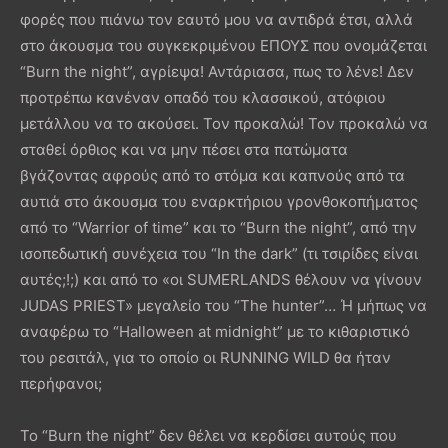
φορές που πιάνω τον εαυτό μου να αντιδρά έτσι, αλλά
στο άκουσμα του συγκεκριμένου ΕΠΟΥΣ που ονομάζεται
“Burn the night”, αγρίεψα! Αντάριασα, πως το λένε! Δεν
προτρέπω κανέναν οπαδό του κλασσικού, ατόφιου
μετάλλου να το ακούσει. Τον προκαλώ! Τον προκαλώ να
σταθεί όρθιος και να μην πέσει στα πατώματα
βγάζοντας αφρούς από το στόμα και καπνούς από τα
αυτιά στο άκουσμα του εναρκτήριου γρονθοκοπήματος
από το “Warrior of time” και το “Burn the night”, από την
ισοπεδωτική συνέχεια του “In the dark” (τι τσιρίδες είναι
αυτές;!;) και από το «οι SUMERLANDS θέλουν να γίνουν
JUDAS PRIEST» μεγαλείο του “The hunter”… Ή μήπως να
αναφέρω το “Halloween at midnight” με το κιθαριστικό
του ρεσιτάλ, για το οποίο οι RUNNING WILD θα ήταν
περήφανοι;
Το “Burn the night” δεν θέλει να κερδίσει αυτούς που