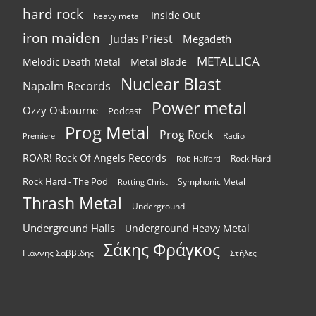
hard rock
Inside Out
heavy metal
iron maiden
Judas Priest
Megadeth
METALLICA
Melodic Death Metal
Metal Blade
Nuclear Blast
Napalm Records
Power metal
Ozzy Osbourne
Podcast
Prog Metal
Prog Rock
Radio
Premiere
ROAR! Rock Of Angels Records
Rock Hard
Rob Halford
Rock Hard - The Pod
Symphonic Metal
Rotting Christ
Thrash Metal
Underground
Underground Halls
Underground Heavy Metal
Σάκης Φράγκος
Γιάννης Σαββίδης
Στήλες