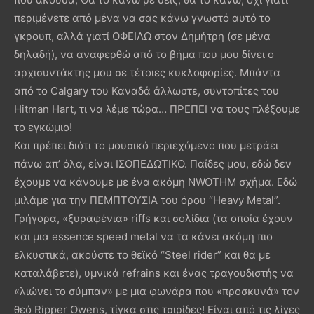
περιμένετε από μένα να σας κάνω γνωστό αυτό το
γκρουπ, αλλά γιατί ΟΦΕΙΛΩ στον Δημήτρη (σε μένα
δηλαδή), να αναφερθώ από το βήμα που μου δίνει ο
αρχισυντάκτης μου σε τέτοιες κυκλοφορίες. Μπάντα
από το Calgary του Καναδά άλλωστε, συντοπίτες του
Hitman Hart, τι να λέμε τώρα… ΠΡΕΠΕΙ να τους πλέξουμε
το εγκώμιο!
Και πρέπει διότι το μουσικό περιεχόμενο που μετράει
πάνω απ’ όλα, είναι ΙΣΟΠΕΔΩΤΙΚΟ. Παίδες μου, εδώ δεν
έχουμε να κάνουμε με ένα ακόμη NWOTHM σχήμα. Εδώ
μιλάμε για την ΠΕΜΠΤΟΥΣΙΑ του όρου “Heavy Metal”.
Γρήγορα, «ξυραφένια» riffs και σολίδια (τα οποία έχουν
και μια essence speed metal να τα κάνει ακόμη πιο
ελκυστικά, ακούστε το θεϊκό “Steel rider” και θα με
καταλάβετε), υμνικά refrains και ένας τραγουδιστής να
«λιώνει το σύμπαν» με μια φωνάρα που «προσκυνά» τον
θεό Ripper Owens, τίγκα στις τσιρίδες! Είναι από τις λίγες