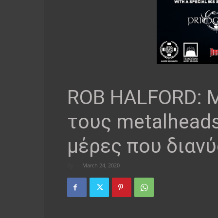
ROB HALFORD: Μ
τους metalheads
μέρες που διαν
By
-
March 24, 2020