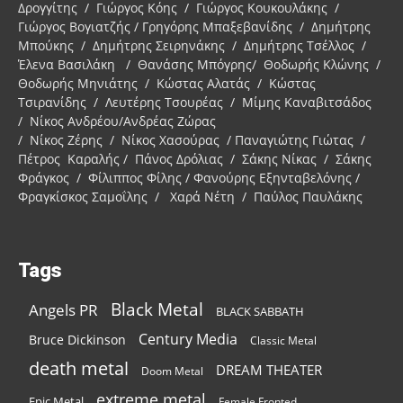
Δρογγίτης / Γιώργος Κόης / Γιώργος Κουκουλάκης /
Γιώργος Βογιατζής / Γρηγόρης Μπαξεβανίδης / Δημήτρης
Μπούκης / Δημήτρης Σειρηνάκης / Δημήτρης Τσέλλος /
Έλενα Βασιλάκη / Θανάσης Μπόγρης/ Θοδωρής Κλώνης /
Θοδωρής Μηνιάτης / Κώστας Αλατάς / Κώστας
Τσιρανίδης / Λευτέρης Τσουρέας / Μίμης Καναβιτσάδος
/ Νίκος Ανδρέου/Ανδρέας Ζώρας
/ Νίκος Ζέρης / Νίκος Χασούρας / Παναγιώτης Γιώτας /
Πέτρος Καραλής / Πάνος Δρόλιας / Σάκης Νίκας / Σάκης
Φράγκος / Φίλιππος Φίλης / Φανούρης Εξηνταβελόνης /
Φραγκίσκος Σαμοΐλης / Χαρά Νέτη / Παύλος Παυλάκης
Tags
Black Metal
Angels PR
BLACK SABBATH
Century Media
Bruce Dickinson
Classic Metal
death metal
DREAM THEATER
Doom Metal
extreme metal
Epic Metal
Female Fronted