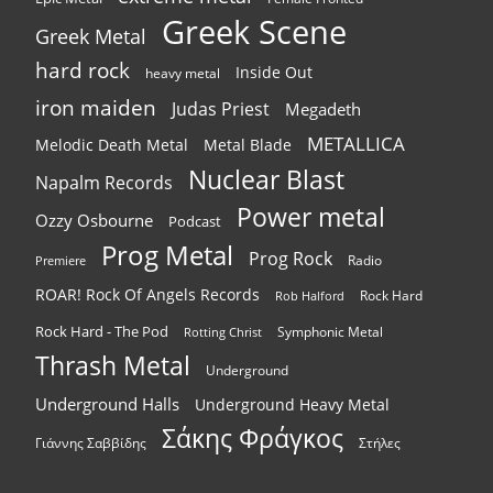
Greek Scene
Greek Metal
hard rock
Inside Out
heavy metal
iron maiden
Judas Priest
Megadeth
METALLICA
Melodic Death Metal
Metal Blade
Nuclear Blast
Napalm Records
Power metal
Ozzy Osbourne
Podcast
Prog Metal
Prog Rock
Radio
Premiere
ROAR! Rock Of Angels Records
Rock Hard
Rob Halford
Rock Hard - The Pod
Symphonic Metal
Rotting Christ
Thrash Metal
Underground
Underground Halls
Underground Heavy Metal
Σάκης Φράγκος
Γιάννης Σαββίδης
Στήλες