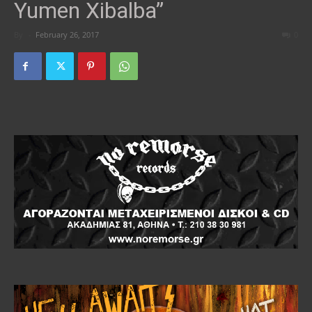
Yumen Xibalba”
By
-
February 26, 2017
0