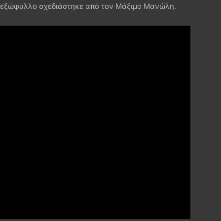
το εξώφυλλο σχεδιάστηκε από τον Μάξιμο Μανώλη.