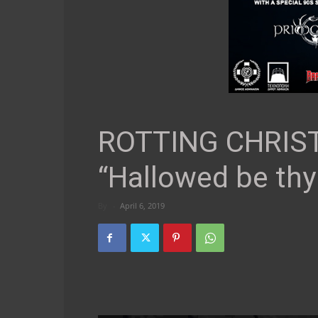
ROTTING CHRIST:
“Hallowed be th
By
-
April 6, 2019