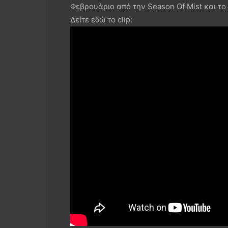
Φεβρουάριο από την Season Of Mist και 
Δείτε εδώ το clip: