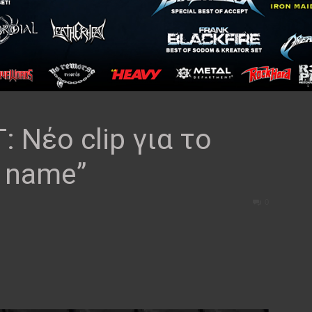
 Νέο clip για το
y name”
0