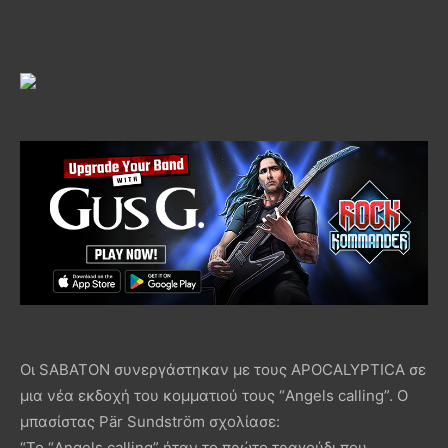
Οι SABATON συνεργάστηκαν με τους APOCALYPTICA σε
μια νέα εκδοχή του κομματιού τους “Angels calling”. Ο
μπασίστας Pär Sundström σχολίασε:
“Το “Angels calling” ήταν το πρώτο τραγούδι που