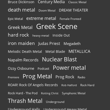
Century Media
Bruce Dickinson
Classic Metal
death metal
DREAM THEATER
Doom Metal
extreme metal
Epic Metal
Female Fronted
Greek Scene
Greek Metal
hard rock
Inside Out
heavy metal
iron maiden
Judas Priest
Megadeth
METALLICA
Melodic Death Metal
Metal Blade
Nuclear Blast
Napalm Records
Power metal
Ozzy Osbourne
Podcast
Prog Metal
Prog Rock
Radio
Premiere
ROAR! Rock Of Angels Records
Rock Hard
Rob Halford
Rock Hard - The Pod
Symphonic Metal
Rotting Christ
Thrash Metal
Underground
Underground Halls
Underground Heavy Metal