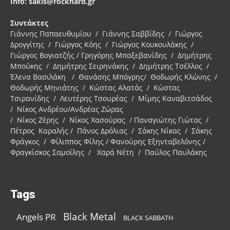
Info: sakis@rockhard.gr
Συντάκτες
Γιάννης Παπαευθυμίου / Γιάννης Σαββίδης / Γιώργος
Δρογγίτης / Γιώργος Κόης / Γιώργος Κουκουλάκης /
Γιώργος Βογιατζής / Γρηγόρης Μπαξεβανίδης / Δημήτρης
Μπούκης / Δημήτρης Σειρηνάκης / Δημήτρης Τσέλλος /
Έλενα Βασιλάκη / Θανάσης Μπόγρης/ Θοδωρής Κλώνης /
Θοδωρής Μηνιάτης / Κώστας Αλατάς / Κώστας
Τσιρανίδης / Λευτέρης Τσουρέας / Μίμης Καναβιτσάδος
/ Νίκος Ανδρέου/Ανδρέας Ζώρας
/ Νίκος Ζέρης / Νίκος Χασούρας / Παναγιώτης Γιώτας /
Πέτρος Καραλής / Πάνος Δρόλιας / Σάκης Νίκας / Σάκης
Φράγκος / Φίλιππος Φίλης / Φανούρης Εξηνταβελόνης /
Φραγκίσκος Σαμοΐλης / Χαρά Νέτη / Παύλος Παυλάκης
Tags
Black Metal
Angels PR
BLACK SABBATH