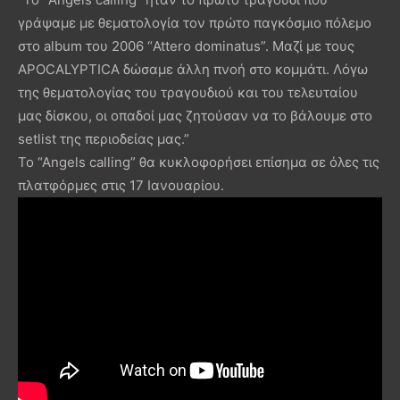
γράψαμε με θεματολογία τον πρώτο παγκόσμιο πόλεμο
στο album του 2006 “Attero dominatus”. Μαζί με τους
APOCALYPTICA δώσαμε άλλη πνοή στο κομμάτι. Λόγω
της θεματολογίας του τραγουδιού και του τελευταίου
μας δίσκου, οι οπαδοί μας ζητούσαν να το βάλουμε στο
setlist της περιοδείας μας.”
To “Angels calling” θα κυκλοφορήσει επίσημα σε όλες τις
πλατφόρμες στις 17 Ιανουαρίου.