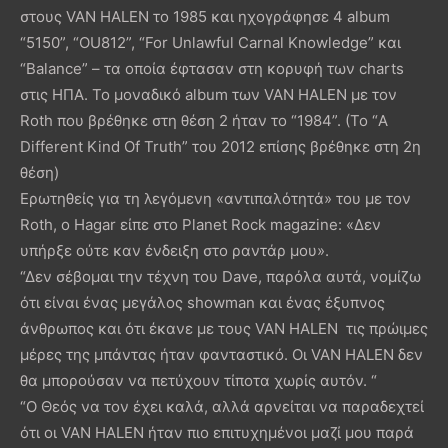
στους VAN HALEN το 1985 και ηχογράφησε 4 album
“5150”, “OU812”, “For Unlawful Carnal Knowledge” και
“Balance” – τα οποία έφτασαν στη κορυφή των charts
στις ΗΠΑ. Το μοναδικό album των VAN HALEN με τον
Roth που βρέθηκε στη θέση 2 ήταν το “1984”. (Το “A
Different Kind Of Truth” του 2012 επίσης βρέθηκε στη 2η
θέση)
Ερωτηθείς για τη λεγόμενη «αντιπαλότητά» του με τον
Roth, ο Hagar είπε στο Planet Rock magazine: «Δεν
υπήρξε ούτε καν ένδειξη στο ραντάρ μου».
“Δεν σέβομαι την τέχνη του Dave, παρόλα αυτά, νομίζω
ότι είναι ένας μεγάλος showman και ένας έξυπνος
άνθρωπος και ότι έκανε με τους VAN HALEN τις πρώιμες
μέρες της μπάντας ήταν φανταστικό. Οι VAN HALEN δεν
θα μπορούσαν να πετύχουν τίποτα χωρίς αυτόν. “
“Ο Θεός να τον έχει καλά, αλλά αρνείται να παραδεχτεί
ότι οι VAN HALEN ήταν πιο επιτυχημένοι μαζί μου παρά