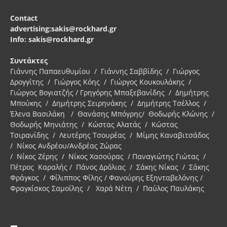
Contact
advertising:sakis@rockhard.gr
Info: sakis@rockhard.gr
Συντάκτες
Γιάννης Παπαευθυμίου / Γιάννης Σαββίδης / Γιώργος
Δρογγίτης / Γιώργος Κόης / Γιώργος Κουκουλάκης /
Γιώργος Βογιατζής / Γρηγόρης Μπαξεβανίδης / Δημήτρης
Μπούκης / Δημήτρης Σειρηνάκης / Δημήτρης Τσέλλος /
Έλενα Βασιλάκη / Θανάσης Μπόγρης/ Θοδωρής Κλώνης /
Θοδωρής Μηνιάτης / Κώστας Αλατάς / Κώστας
Τσιρανίδης / Λευτέρης Τσουρέας / Μίμης Καναβιτσάδος
/ Νίκος Ανδρέου/Ανδρέας Ζώρας
/ Νίκος Ζέρης / Νίκος Χασούρας / Παναγιώτης Γιώτας /
Πέτρος Καραλής / Πάνος Δρόλιας / Σάκης Νίκας / Σάκης
Φράγκος / Φίλιππος Φίλης / Φανούρης Εξηνταβελόνης /
Φραγκίσκος Σαμοΐλης / Χαρά Νέτη / Παύλος Παυλάκης