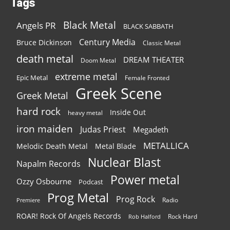
Tags
Black Metal
Angels PR
BLACK SABBATH
Century Media
Bruce Dickinson
Classic Metal
death metal
DREAM THEATER
Doom Metal
extreme metal
Epic Metal
Female Fronted
Greek Scene
Greek Metal
hard rock
Inside Out
heavy metal
iron maiden
Judas Priest
Megadeth
METALLICA
Melodic Death Metal
Metal Blade
Nuclear Blast
Napalm Records
Power metal
Ozzy Osbourne
Podcast
Prog Metal
Prog Rock
Radio
Premiere
ROAR! Rock Of Angels Records
Rock Hard
Rob Halford