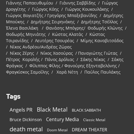
Γιάννης Παπαευθυμίου / Γιάννης Σαββίδης / Γιώργος
Δρογγίτης / Γιώργος Κόης / Γιώργος Κουκουλάκης /
Γιώργος Βογιατζής / Γρηγόρης Μπαξεβανίδης / Δημήτρης
Μπούκης / Δημήτρης Σειρηνάκης / Δημήτρης Τσέλλος /
Έλενα Βασιλάκη / Θανάσης Μπόγρης/ Θοδωρής Κλώνης /
Θοδωρής Μηνιάτης / Κώστας Αλατάς / Κώστας
Τσιρανίδης / Λευτέρης Τσουρέας / Μίμης Καναβιτσάδος
/ Νίκος Ανδρέου/Ανδρέας Ζώρας
/ Νίκος Ζέρης / Νίκος Χασούρας / Παναγιώτης Γιώτας /
Πέτρος Καραλής / Πάνος Δρόλιας / Σάκης Νίκας / Σάκης
Φράγκος / Φίλιππος Φίλης / Φανούρης Εξηνταβελόνης /
Φραγκίσκος Σαμοΐλης / Χαρά Νέτη / Παύλος Παυλάκης
Tags
Black Metal
Angels PR
BLACK SABBATH
Century Media
Bruce Dickinson
Classic Metal
death metal
DREAM THEATER
Doom Metal