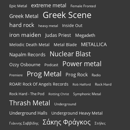
extreme metal
Epic Metal
Female Fronted
Greek Scene
Greek Metal
hard rock
Inside Out
heavy metal
iron maiden
Judas Priest
Megadeth
METALLICA
Melodic Death Metal
Metal Blade
Nuclear Blast
Napalm Records
Power metal
Ozzy Osbourne
Podcast
Prog Metal
Prog Rock
Radio
Premiere
ROAR! Rock Of Angels Records
Rock Hard
Rob Halford
Rock Hard - The Pod
Symphonic Metal
Rotting Christ
Thrash Metal
Underground
Underground Halls
Underground Heavy Metal
Σάκης Φράγκος
Γιάννης Σαββίδης
Στήλες