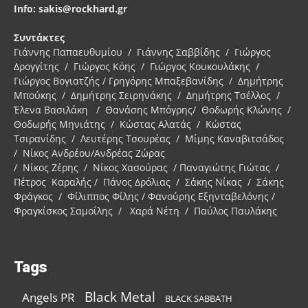
Info: sakis@rockhard.gr
Συντάκτες
Γιάννης Παπαευθυμίου / Γιάννης Σαββίδης / Γιώργος
Δρογγίτης / Γιώργος Κόης / Γιώργος Κουκουλάκης /
Γιώργος Βογιατζής / Γρηγόρης Μπαξεβανίδης / Δημήτρης
Μπούκης / Δημήτρης Σειρηνάκης / Δημήτρης Τσέλλος /
Έλενα Βασιλάκη / Θανάσης Μπόγρης/ Θοδωρής Κλώνης /
Θοδωρής Μηνιάτης / Κώστας Αλατάς / Κώστας
Τσιρανίδης / Λευτέρης Τσουρέας / Μίμης Καναβιτσάδος
/ Νίκος Ανδρέου/Ανδρέας Ζώρας
/ Νίκος Ζέρης / Νίκος Χασούρας / Παναγιώτης Γιώτας /
Πέτρος Καραλής / Πάνος Δρόλιας / Σάκης Νίκας / Σάκης
Φράγκος / Φίλιππος Φίλης / Φανούρης Εξηνταβελόνης /
Φραγκίσκος Σαμοΐλης / Χαρά Νέτη / Παύλος Παυλάκης
Tags
Black Metal
Angels PR
BLACK SABBATH