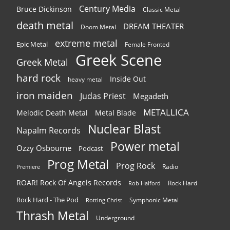
Century Media
Bruce Dickinson
Classic Metal
death metal
DREAM THEATER
Doom Metal
extreme metal
Epic Metal
Female Fronted
Greek Scene
Greek Metal
hard rock
Inside Out
heavy metal
iron maiden
Judas Priest
Megadeth
METALLICA
Melodic Death Metal
Metal Blade
Nuclear Blast
Napalm Records
Power metal
Ozzy Osbourne
Podcast
Prog Metal
Prog Rock
Radio
Premiere
ROAR! Rock Of Angels Records
Rock Hard
Rob Halford
Rock Hard - The Pod
Symphonic Metal
Rotting Christ
Thrash Metal
Underground