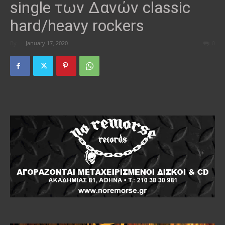
single των Δανών classic
hard/heavy rockers
By
-
January 17, 2020
0