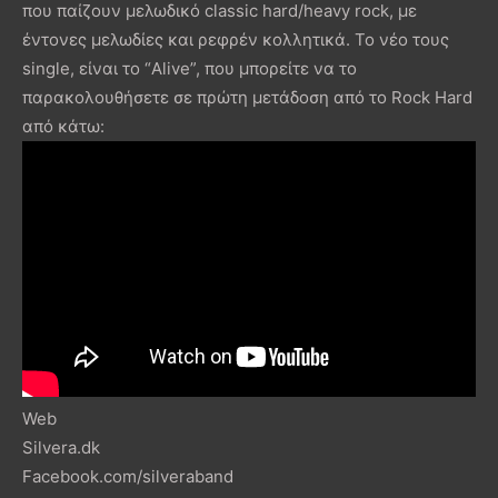
που παίζουν μελωδικό classic hard/heavy rock, με
έντονες μελωδίες και ρεφρέν κολλητικά. Το νέο τους
single, είναι το “Alive”, που μπορείτε να το
παρακολουθήσετε σε πρώτη μετάδοση από το Rock Hard
από κάτω:
Web
Silvera.dk
Facebook.com/silveraband