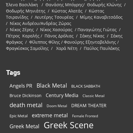
Έλενα Βασιλάκη / Θανάσης Μπόγρης/ Θοδωρής Κλώνης /
Θοδωρής Μηνιάτης / Κώστας Αλατάς / Κώστας
Τσιρανίδης / Λευτέρης Τσουρέας / Μίμης Καναβιτσάδος
/ Νίκος Ανδρέου/Ανδρέας Ζώρας
/ Νίκος Ζέρης / Νίκος Χασούρας / Παναγιώτης Γιώτας /
Πέτρος Καραλής / Πάνος Δρόλιας / Σάκης Νίκας / Σάκης
Φράγκος / Φίλιππος Φίλης / Φανούρης Εξηνταβελόνης /
Φραγκίσκος Σαμοΐλης / Χαρά Νέτη / Παύλος Παυλάκης
Tags
Black Metal
Angels PR
BLACK SABBATH
Century Media
Bruce Dickinson
Classic Metal
death metal
DREAM THEATER
Doom Metal
extreme metal
Epic Metal
Female Fronted
Greek Scene
Greek Metal