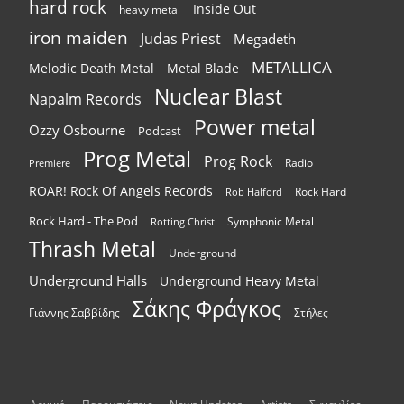
hard rock
Inside Out
heavy metal
iron maiden
Judas Priest
Megadeth
METALLICA
Melodic Death Metal
Metal Blade
Nuclear Blast
Napalm Records
Power metal
Ozzy Osbourne
Podcast
Prog Metal
Prog Rock
Radio
Premiere
ROAR! Rock Of Angels Records
Rock Hard
Rob Halford
Rock Hard - The Pod
Symphonic Metal
Rotting Christ
Thrash Metal
Underground
Underground Halls
Underground Heavy Metal
Σάκης Φράγκος
Γιάννης Σαββίδης
Στήλες