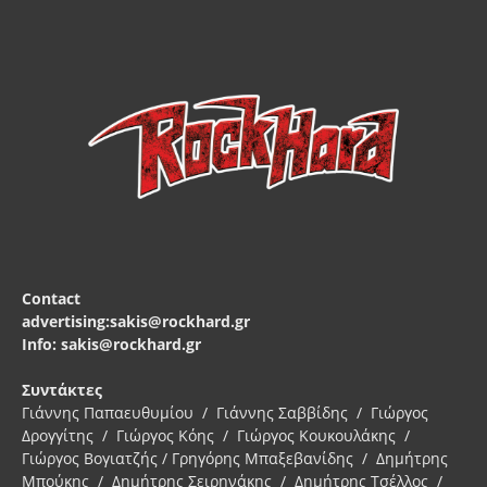
Contact
advertising:sakis@rockhard.gr
Info: sakis@rockhard.gr
Συντάκτες
Γιάννης Παπαευθυμίου / Γιάννης Σαββίδης / Γιώργος
Δρογγίτης / Γιώργος Κόης / Γιώργος Κουκουλάκης /
Γιώργος Βογιατζής / Γρηγόρης Μπαξεβανίδης / Δημήτρης
Μπούκης / Δημήτρης Σειρηνάκης / Δημήτρης Τσέλλος /