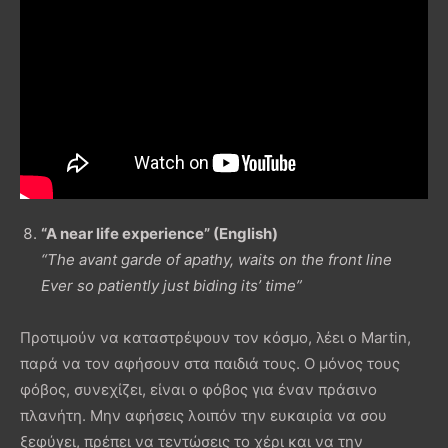
“A near life experience” (English)
“The avant garde of apathy, waits on the front line
Ever so patiently just biding its’ time”
Προτιμούν να καταστρέψουν τον κόσμο, λέει ο Martin,
παρά να τον αφήσουν στα παιδιά τους. Ο μόνος τους
φόβος, συνεχίζει, είναι ο φόβος για έναν πράσινο
πλανήτη. Μην αφήσεις λοιπόν την ευκαιρία να σου
ξεφύγει, πρέπει να τεντώσεις το χέρι και να την