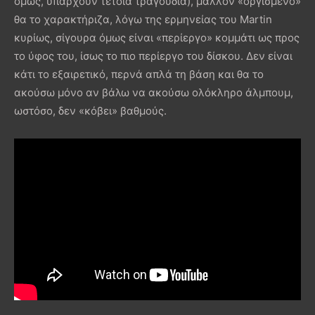
όμως, υπάρχουν τέτοια τραγούδια), μάλλον «οργισμένο»
θα το χαρακτήριζα, λόγω της ερμηνείας του Martin
κυρίως, σίγουρα όμως είναι «περίεργο» κομμάτι ως προς
το ύφος του, ίσως το πιο περίεργο του δίσκου. Δεν είναι
κάτι το εξαιρετικό, περνά απλά τη βάση και θα το
ακούσω μόνο αν βάλω να ακούσω ολόκληρο άλμπουμ,
ωστόσο, δεν «κόβει» βαθμούς.