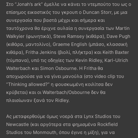
Στο “Jonah’s ark” έμελλε να κάνει το ντεμπούτο του ως ο
επίσημος εικαστικός του γκρουπ ο Duncan Storr, με μια
συνεργασία που βαστά μέχρι και σήμερα και
ταυτόχρονα θα έριχνε αυλαία η συνεργασία των Martin
Walkyier (φωνητικά), Steve Ramsey (κιθάρα), Dave Pugh
(κιθάρα, μαντολίνο), Graeme English (μπάσο, κλασσική
κιθάρα), Fritha Jenkins (βιολί, πλήκτρα) και Keith Baxter
(τύμπανα), υπό τις οδηγίες των Kevin Ridley, Karl-Ulrich
Walterbach και Simon Osbourne. Η Fritha θα
αποχωρούσε για να γίνει μανούλα (στο video clip του
“Thinking allowed?” η φουσκωμένη κοιλίτσα δεν
κρύβεται) και οι Walterbach/Osbourne δεν θα
πλαισίωναν ξανά τον Ridley.
Ας μεταφερθούμε όμως νοερά στα Lynx Studios του
Newcastle (και αργότερα στα φημισμένα Rockfield
Studios του Monmouth, όπου έγινε η μίξη), για να