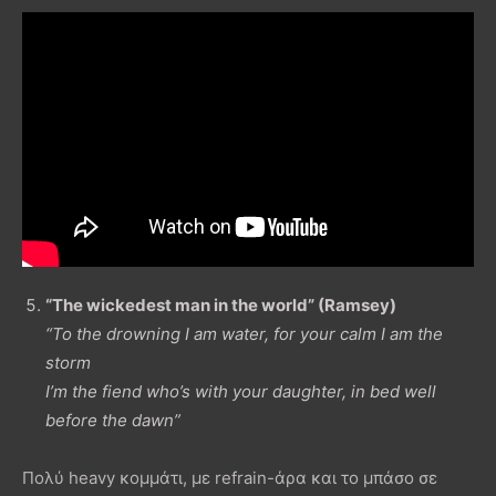
“The wickedest man in the world” (Ramsey)
“To the drowning I am water, for your calm I am the
storm
I’m the fiend who’s with your daughter, in bed well
before the dawn”
Πολύ heavy κομμάτι, με refrain-άρα και το μπάσο σε