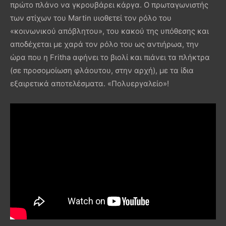
πρώτο πλάνο να γκρουβάρει κάργα. Ο πρωταγωνιστής
των στίχων του Martin υιοθετεί τον ρόλο του
«κοινωνικού απόβλητου», του κακού της υπόθεσης και
αποδέχεται με χαρά τον ρόλο του ως αντιήρωα, την
ώρα που η Fritha αφήνει το βιολί και πιάνει τα πλήκτρα
(σε προσομοίωση φλάουτου, στην αρχή), με τα ίδια
εξαιρετικά αποτελέσματα. «Πολυεργαλείο»!