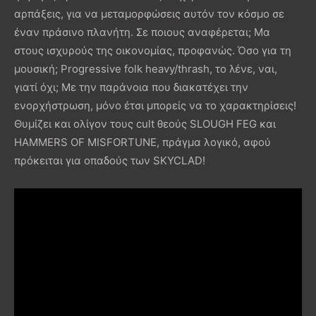
αρπάξεις, για να μεταμορφώσεις αυτόν τον κόσμο σε
έναν πράσινο πλανήτη. Σε ποιους αναφέρεται; Μα
στους ισχυρούς της οικονομίας, προφανώς. Όσο για τη
μουσική; Progressive folk heavy/thrash, το λένε, ναι,
γιατί όχι; Με την παράνοια που διακατέχει την
ενορχήστρωση, μόνο έτσι μπορείς να το χαρακτηρίσεις!
Θυμίζει και ολίγον τους cult θεούς SLOUGH FEG και
HAMMERS OF MISFORTUNE, πράγμα λογικό, αφού
πρόκειται για οπαδούς των SKYCLAD!