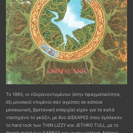
Το 1993, οι «Ουρανοντυμένοι» (στην πραγματικότητα,
έξι μουσικοί ντυμένοι σαν αγρότες σε κάποια
μεσαιωνική, βρετανική επαρχία) είχαν για τα καλά
«πατημένο το γκάζι», με δύο ΔΙΣΚΑΡΕΣ όπου έμπλεκαν
το hard rock των THIN LIZZY και JETHRO TULL, με το
thrash metal των SABBAT και με την κελτική, folklore