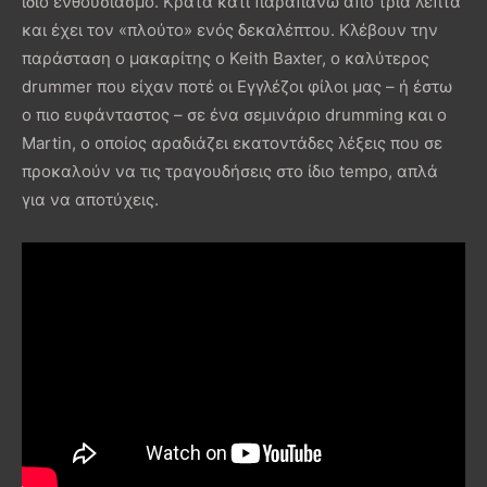
ίδιο ενθουσιασμό. Κρατά κάτι παραπάνω από τρία λεπτά
και έχει τον «πλούτο» ενός δεκαλέπτου. Κλέβουν την
παράσταση ο μακαρίτης ο Keith Baxter, ο καλύτερος
drummer που είχαν ποτέ οι Εγγλέζοι φίλοι μας – ή έστω
ο πιο ευφάνταστος – σε ένα σεμινάριο drumming και ο
Martin, ο οποίος αραδιάζει εκατοντάδες λέξεις που σε
προκαλούν να τις τραγουδήσεις στο ίδιο tempo, απλά
για να αποτύχεις.