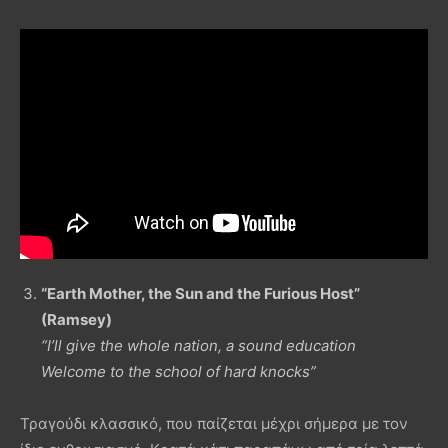
“Earth Mother, the Sun and the Furious Host”
(Ramsey)
“I’ll give the whole nation, a sound education
Welcome to the school of hard knocks”
Τραγούδι κλασσικό, που παίζεται μέχρι σήμερα με τον