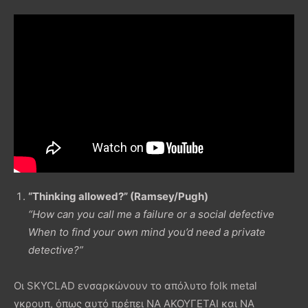
“Thinking allowed?” (Ramsey/Pugh)
“How can you call me a failure or a social defective
When to find your own mind you’d need a private
detective?”
Οι SKYCLAD ενσαρκώνουν το απόλυτο folk metal
γκρουπ, όπως αυτό πρέπει ΝΑ ΑΚΟΥΓΕΤΑΙ και ΝΑ