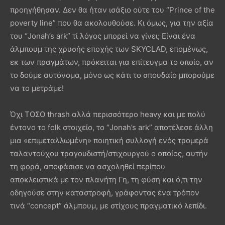
προηγήθησαν. Δεν θα ήταν ισάξιο ούτε του “Prince of the
poverty line” που θα ακολουθούσε. Κι όμως, για την αξία
του “Jonah’s ark” τί λόγος μπορεί να γίνει; Είναι ένα
άλμπουμ της χρυσής εποχής των SKYCLAD, επομένως,
εκ των πραγμάτων, πρόκειται για επίτευγμα το οποίο, αν
το δούμε αυτόνομα, μόνο ως κάτι το σπουδαίο μπορούμε
να το μετράμε!
Όχι ΤΟΣΟ thrash αλλά περισσότερο heavy και με πολύ
έντονο το folk στοιχείο, το “Jonah’s ark” αποτέλεσε άλλη
μια «επιμεταλλωμένη» ποιητική συλλογή ενός τρομερά
ταλαντούχου τραγουδιστή/στιχουργού ο οποίος, αυτήν
τη φορά, αποφάσισε να ασχοληθεί περίπου
αποκλειστικά με τον πλανήτη Γη, τη φύση και ό,τι την
οδηγούσε στην καταστροφή, γράφοντας ένα τρόπον
τινά “concept” άλμπουμ, με στίχους πραγματικό λεπίδι.