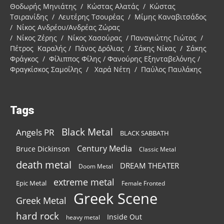
Θοδωρής Μηνιάτης / Κώστας Αλατάς / Κώστας
Τσιρανίδης / Λευτέρης Τσουρέας / Μίμης Καναβιτσάδος
/ Νίκος Ανδρέου/Ανδρέας Ζώρας
/ Νίκος Ζέρης / Νίκος Χασούρας / Παναγιώτης Γιώτας /
Πέτρος Καραλής / Πάνος Δρόλιας / Σάκης Νίκας / Σάκης
Φράγκος / Φίλιππος Φίλης / Φανούρης Εξηνταβελόνης /
Φραγκίσκος Σαμοΐλης / Χαρά Νέτη / Παύλος Παυλάκης
Tags
Black Metal
Angels PR
BLACK SABBATH
Century Media
Bruce Dickinson
Classic Metal
death metal
DREAM THEATER
Doom Metal
extreme metal
Epic Metal
Female Fronted
Greek Scene
Greek Metal
hard rock
Inside Out
heavy metal