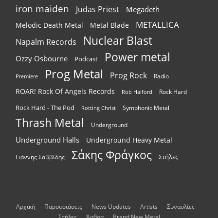
iron maiden
Judas Priest
Megadeth
METALLICA
Melodic Death Metal
Metal Blade
Nuclear Blast
Napalm Records
Power metal
Ozzy Osbourne
Podcast
Prog Metal
Prog Rock
Radio
Premiere
ROAR! Rock Of Angels Records
Rock Hard
Rob Halford
Rock Hard - The Pod
Symphonic Metal
Rotting Christ
Thrash Metal
Underground
Underground Halls
Underground Heavy Metal
Σάκης Φράγκος
Στήλες
Γιάννης Σαββίδης
Αρχική
Παρουσιάσεις
News Updates
Artists
Συναυλίες
Στήλες
Άρθρα
Brand New Metal