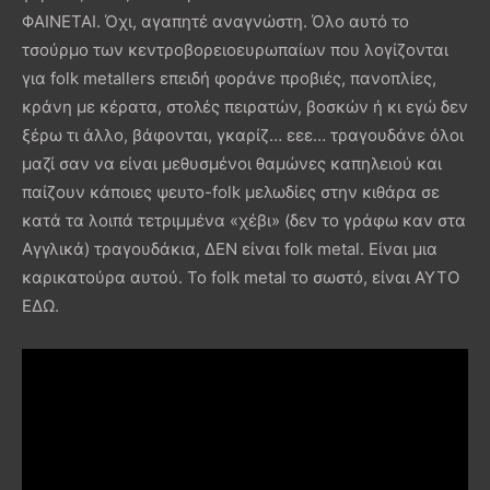
ΦΑΙΝΕΤΑΙ. Όχι, αγαπητέ αναγνώστη. Όλο αυτό το
τσούρμο των κεντροβορειοευρωπαίων που λογίζονται
για folk metallers επειδή φοράνε προβιές, πανοπλίες,
κράνη με κέρατα, στολές πειρατών, βοσκών ή κι εγώ δεν
ξέρω τι άλλο, βάφονται, γκαρίζ… εεε… τραγουδάνε όλοι
μαζί σαν να είναι μεθυσμένοι θαμώνες καπηλειού και
παίζουν κάποιες ψευτο-folk μελωδίες στην κιθάρα σε
κατά τα λοιπά τετριμμένα «χέβι» (δεν το γράφω καν στα
Αγγλικά) τραγουδάκια, ΔΕΝ είναι folk metal. Είναι μια
καρικατούρα αυτού. Το folk metal το σωστό, είναι ΑΥΤΟ
ΕΔΩ.