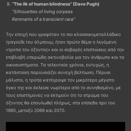
“The ilk of human blindness” (Dave Pugh)
“Silhouettes of living corpses
Remnants of a transcient race”
Την εποχή που γραφόταν το πιο κλασσικομεταλλάδικο
τραγούδι του άλμπουμ, ήταν πρώτο θέμα η λεγόμενη
«τρύπα του όζοντος» και οι σοβαρές επιπτώσεις από την
επιβλαβή υπεριώδη ακτινοβολία για τον άνθρωπο και τα
οικοσυστήματα. Τα τελευταία χρόνια, ευτυχώς, η
κατάσταση παρουσιάζει συνεχή βελτίωση. Πέρυσι
μάλιστα, η τρύπα κατέγραψε τον μικρότερο μέγιστο
όγκο της και έκλεισε νωρίτερα από το συνηθισμένο, με
τους επιστήμονες να εκτιμούν ότι το στρώμα του
όζοντος θα επουλωθεί πλήρως, στα επίπεδα προ του
1985, μεταξύ 2066 και 2070.