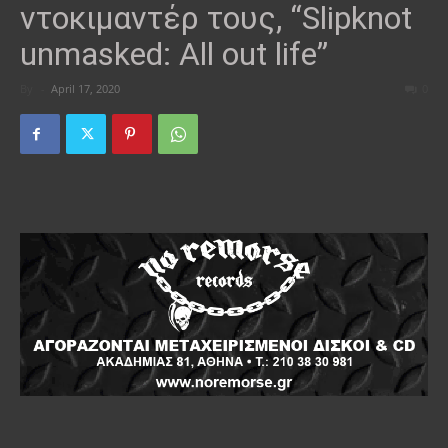
ντοκιμαντέρ τους, “Slipknot
unmasked: All out life”
By
-
April 17, 2020
0