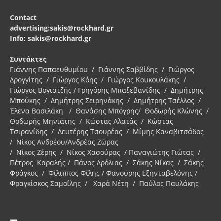
Contact
advertising:sakis@rockhard.gr
Info: sakis@rockhard.gr
Συντάκτες
Γιάννης Παπαευθυμίου / Γιάννης Σαββίδης / Γιώργος
Δρογγίτης / Γιώργος Κόης / Γιώργος Κουκουλάκης /
Γιώργος Βογιατζής / Γρηγόρης Μπαξεβανίδης / Δημήτρης
Μπούκης / Δημήτρης Σειρηνάκης / Δημήτρης Τσέλλος /
Έλενα Βασιλάκη / Θανάσης Μπόγρης/ Θοδωρής Κλώνης /
Θοδωρής Μηνιάτης / Κώστας Αλατάς / Κώστας
Τσιρανίδης / Λευτέρης Τσουρέας / Μίμης Καναβιτσάδος
/ Νίκος Ανδρέου/Ανδρέας Ζώρας
/ Νίκος Ζέρης / Νίκος Χασούρας / Παναγιώτης Γιώτας /
Πέτρος Καραλής / Πάνος Δρόλιας / Σάκης Νίκας / Σάκης
Φράγκος / Φίλιππος Φίλης / Φανούρης Εξηνταβελόνης /
Φραγκίσκος Σαμοΐλης / Χαρά Νέτη / Παύλος Παυλάκης