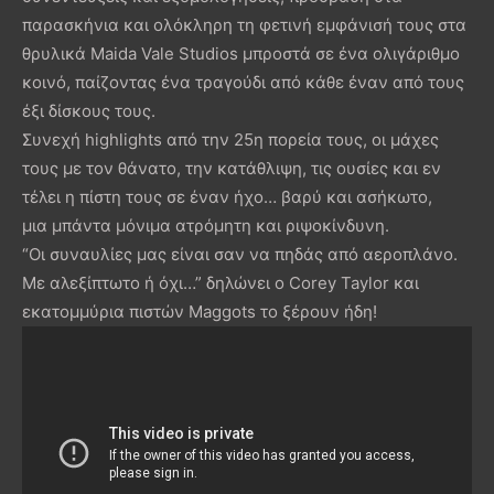
παρασκήνια και ολόκληρη τη φετινή εμφάνισή τους στα
θρυλικά Maida Vale Studios μπροστά σε ένα ολιγάριθμο
κοινό, παίζοντας ένα τραγούδι από κάθε έναν από τους
έξι δίσκους τους.
Συνεχή highlights από την 25η πορεία τους, οι μάχες
τους με τον θάνατο, την κατάθλιψη, τις ουσίες και εν
τέλει η πίστη τους σε έναν ήχο… βαρύ και ασήκωτο,
μια μπάντα μόνιμα ατρόμητη και ριψοκίνδυνη.
“Οι συναυλίες μας είναι σαν να πηδάς από αεροπλάνο.
Με αλεξίπτωτο ή όχι…” δηλώνει ο Corey Taylor και
εκατομμύρια πιστών Maggots το ξέρουν ήδη!