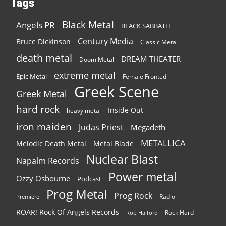
Tags
Black Metal
Angels PR
BLACK SABBATH
Century Media
Bruce Dickinson
Classic Metal
death metal
DREAM THEATER
Doom Metal
extreme metal
Epic Metal
Female Fronted
Greek Scene
Greek Metal
hard rock
Inside Out
heavy metal
iron maiden
Judas Priest
Megadeth
METALLICA
Melodic Death Metal
Metal Blade
Nuclear Blast
Napalm Records
Power metal
Ozzy Osbourne
Podcast
Prog Metal
Prog Rock
Radio
Premiere
ROAR! Rock Of Angels Records
Rock Hard
Rob Halford