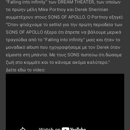
“Falling into infinity” των DREAM THEATER, των οποίων
τα πρώην μέλη Mike Portnoy και Derek Sherinian
συμμετέχουν στους SONS OF APOLLO. Ο Portnoy εξηγεί:
“Όταν φτιάχναμε το setlist για την πρώτη περιοδεία των
SONS OF APOLLO ήξερα ότι έπρεπε να βάλουμε μερικά
τραγούδια από το “Falling into infinity” μιας και ήταν το
μοναδικό album που ηχογραφήσαμε με τον Derek όταν
είμαστε στη μπάντα. Με τους SONS πιστεύω ότι δώσαμε
ζωή στο κομμάτι και το κάναμε ακόμα καλύτερο.”
Δείτε εδώ το video: