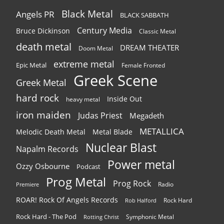
Black Metal
Angels PR
BLACK SABBATH
Century Media
Bruce Dickinson
Classic Metal
death metal
DREAM THEATER
Doom Metal
extreme metal
Epic Metal
Female Fronted
Greek Scene
Greek Metal
hard rock
Inside Out
heavy metal
iron maiden
Judas Priest
Megadeth
METALLICA
Melodic Death Metal
Metal Blade
Nuclear Blast
Napalm Records
Power metal
Ozzy Osbourne
Podcast
Prog Metal
Prog Rock
Radio
Premiere
ROAR! Rock Of Angels Records
Rock Hard
Rob Halford
Rock Hard - The Pod
Symphonic Metal
Rotting Christ