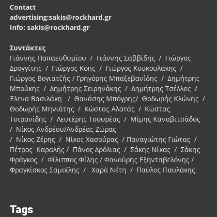
Contact
advertising:sakis@rockhard.gr
Info: sakis@rockhard.gr
Συντάκτες
Γιάννης Παπαευθυμίου / Γιάννης Σαββίδης / Γιώργος
Δρογγίτης / Γιώργος Κόης / Γιώργος Κουκουλάκης /
Γιώργος Βογιατζής / Γρηγόρης Μπαξεβανίδης / Δημήτρης
Μπούκης / Δημήτρης Σειρηνάκης / Δημήτρης Τσέλλος /
Έλενα Βασιλάκη / Θανάσης Μπόγρης/ Θοδωρής Κλώνης /
Θοδωρής Μηνιάτης / Κώστας Αλατάς / Κώστας
Τσιρανίδης / Λευτέρης Τσουρέας / Μίμης Καναβιτσάδος
/ Νίκος Ανδρέου/Ανδρέας Ζώρας
/ Νίκος Ζέρης / Νίκος Χασούρας / Παναγιώτης Γιώτας /
Πέτρος Καραλής / Πάνος Δρόλιας / Σάκης Νίκας / Σάκης
Φράγκος / Φίλιππος Φίλης / Φανούρης Εξηνταβελόνης /
Φραγκίσκος Σαμοΐλης / Χαρά Νέτη / Παύλος Παυλάκης
Tags