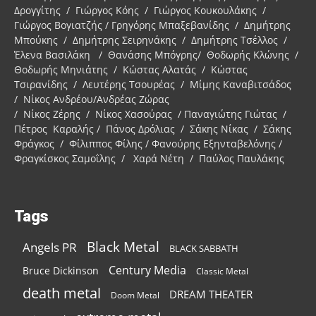
Δρογγίτης / Γιώργος Κόης / Γιώργος Κουκουλάκης /
Γιώργος Βογιατζής / Γρηγόρης Μπαξεβανίδης / Δημήτρης
Μπούκης / Δημήτρης Σειρηνάκης / Δημήτρης Τσέλλος /
Έλενα Βασιλάκη / Θανάσης Μπόγρης/ Θοδωρής Κλώνης /
Θοδωρής Μηνιάτης / Κώστας Αλατάς / Κώστας
Τσιρανίδης / Λευτέρης Τσουρέας / Μίμης Καναβιτσάδος
/ Νίκος Ανδρέου/Ανδρέας Ζώρας
/ Νίκος Ζέρης / Νίκος Χασούρας / Παναγιώτης Γιώτας /
Πέτρος Καραλής / Πάνος Δρόλιας / Σάκης Νίκας / Σάκης
Φράγκος / Φίλιππος Φίλης / Φανούρης Εξηνταβελόνης /
Φραγκίσκος Σαμοΐλης / Χαρά Νέτη / Παύλος Παυλάκης
Tags
Black Metal
Angels PR
BLACK SABBATH
Century Media
Bruce Dickinson
Classic Metal
death metal
DREAM THEATER
Doom Metal