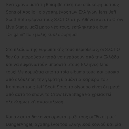
Ένα χρόνο μετά τη θριαμβευτική του επίσκεψη με τους
Sons of Apollo, ο αγαπημένος των Ελλήνων fans Jeff
Scott Soto φέρνει τους S.O.T.O. στην Αθήνα και στο Crow
Live Stage, μαζί με το νέο τους, εκπληκτικό album
“Origami” που μόλις κυκλοφόρησε!
Στο πλαίσιο της Ευρωπαϊκής τους περιοδείας, οι S.O.T.O.
δεν θα μπορούσαν παρά να περάσουν από την Ελλάδα
και να εμφανιστούν μπροστά στους Έλληνες fans
τους! Με κομμάτια από τα τρία albums τους και φυσικά
από ολόκληρη την γεμάτη διαμάντια καριέρα του
frontman τους Jeff Scott Soto, το σίγουρο είναι ότι μετά
από αυτό το show, το Crow Live Stage θα χρειαστεί
ολοκληρωτική αναστύλωση!
Και αν αυτά δεν είναι αρκετά, μαζί τους οι “δικοί μας”
DangerAngel, αγαπημένοι του Ελληνικού κοινού και μία