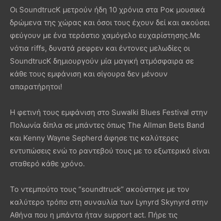
Οι SoundtrucK μετρούν ήδη 10 χρόνια στα Ροκ μουσικά
δρώμενα της χώρας και όσοι τους έχουν δεί και ακούσει
φεύγουν με ένα τεράστιο χαμόγελο ευχαρίστησης.Με
νότια riffs, δυνατά ρεφρεν και έντονες μελωδίες οι
SoundtrucK δημιουργούν μία μαγική ατμόσφαιρα σε
κάθε τους εμφάνιση και σίγουρα δεν μένουν
απαρατήρητοι!
Η φετινή τους εμφάνιση στο Suwalki Blues Festival στην
Πολωνία δίπλα σε μπάντες όπως The Allman Bets Band
και Kenny Wayne Sepherd άφησε τις καλύτερες
εντυπώσεις ενώ το ραντεβού τους με το εξωτερικό είναι
σταθερό κάθε χρόνο.
Το ντεμπούτο τους “soundtruck” ακούστηκε με τον
καλύτερο τρόπο στη συναυλία των Lynyrd Skynyrd στην
Αθήνα που η μπάντα ήταν support act. Πήρε τις