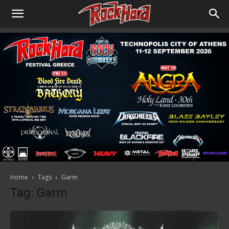
Home
Tags
Garm
Tag: Garm