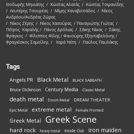
Θοδωρής Μηνιάτης / Κώστας Αλατάς / Κώστας Τσιρανίδης
/ Λευτέρης Τσουρέας / Μίμης Καναβιτσάδος / Νίκος
Ανδρέου/Ανδρέας Ζώρας
/ Νίκος Ζέρης / Νίκος Χασούρας / Παναγιώτης Γιώτας /
Πέτρος Καραλής / Πάνος Δρόλιας / Σάκης Νίκας / Σάκης
Φράγκος / Φίλιππος Φίλης / Φανούρης Εξηνταβελόνης /
Φραγκίσκος Σαμοΐλης / Χαρά Νέτη / Παύλος Παυλάκης
Tags
Black Metal
Angels PR
BLACK SABBATH
Century Media
Bruce Dickinson
Classic Metal
death metal
DREAM THEATER
Doom Metal
extreme metal
Epic Metal
Female Fronted
Greek Scene
Greek Metal
iron maiden
hard rock
Inside Out
heavy metal