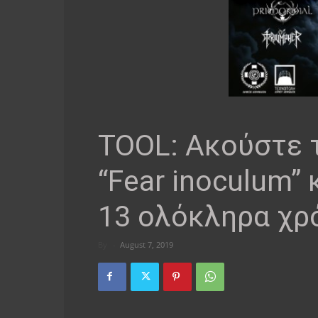
TOOL: Ακούστε τ
“Fear inoculum”
13 ολόκληρα χρό
By
-
August 7, 2019