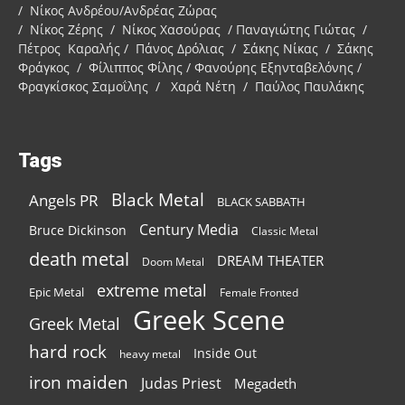
/ Νίκος Ανδρέου/Ανδρέας Ζώρας
/ Νίκος Ζέρης / Νίκος Χασούρας / Παναγιώτης Γιώτας /
Πέτρος Καραλής / Πάνος Δρόλιας / Σάκης Νίκας / Σάκης
Φράγκος / Φίλιππος Φίλης / Φανούρης Εξηνταβελόνης /
Φραγκίσκος Σαμοΐλης / Χαρά Νέτη / Παύλος Παυλάκης
Tags
Black Metal
Angels PR
BLACK SABBATH
Century Media
Bruce Dickinson
Classic Metal
death metal
DREAM THEATER
Doom Metal
extreme metal
Epic Metal
Female Fronted
Greek Scene
Greek Metal
hard rock
Inside Out
heavy metal
iron maiden
Judas Priest
Megadeth