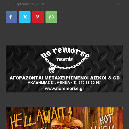
By
-
September 18, 2019
0