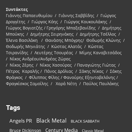
Συντάκτες
Γιάννης Παπαευθυμίου / Γιάννης Σαββίδης / Γιώργος
Δρογγίτης / Γιώργος Κόης / Γιώργος Κουκουλάκης /
Γιώργος Βογιατζής / Γρηγόρης Μπαξεβανίδης / Δημήτρης
Μπούκης / Δημήτρης Σειρηνάκης / Δημήτρης Τσέλλος /
Έλενα Βασιλάκη / Θανάσης Μπόγρης/ Θοδωρής Κλώνης /
Θοδωρής Μηνιάτης / Κώστας Αλατάς / Κώστας
Τσιρανίδης / Λευτέρης Τσουρέας / Μίμης Καναβιτσάδος
/ Νίκος Ανδρέου/Ανδρέας Ζώρας
/ Νίκος Ζέρης / Νίκος Χασούρας / Παναγιώτης Γιώτας /
Πέτρος Καραλής / Πάνος Δρόλιας / Σάκης Νίκας / Σάκης
Φράγκος / Φίλιππος Φίλης / Φανούρης Εξηνταβελόνης /
Φραγκίσκος Σαμοΐλης / Χαρά Νέτη / Παύλος Παυλάκης
Tags
Black Metal
Angels PR
BLACK SABBATH
Century Media
Bruce Dickinson
Classic Metal