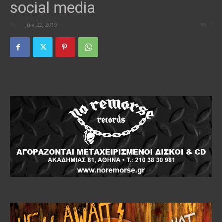
social media
By
-
July 22, 2019
0