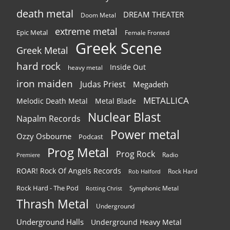
death metal
DREAM THEATER
Doom Metal
extreme metal
Epic Metal
Female Fronted
Greek Scene
Greek Metal
hard rock
Inside Out
heavy metal
iron maiden
Judas Priest
Megadeth
METALLICA
Melodic Death Metal
Metal Blade
Nuclear Blast
Napalm Records
Power metal
Ozzy Osbourne
Podcast
Prog Metal
Prog Rock
Radio
Premiere
ROAR! Rock Of Angels Records
Rock Hard
Rob Halford
Rock Hard - The Pod
Symphonic Metal
Rotting Christ
Thrash Metal
Underground
Underground Halls
Underground Heavy Metal