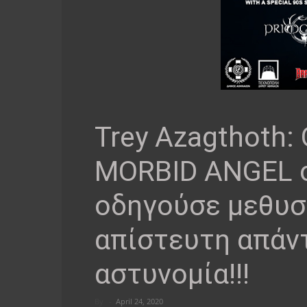
Trey Azagthoth:
MORBID ANGEL 
οδηγούσε μεθυσ
απίστευτη απάν
αστυνομία!!!
By
-
April 24, 2020