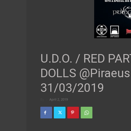
U.D.O. / RED PA
DOLLS @Piraeus
31/03/2019
By
-
April 2, 2019