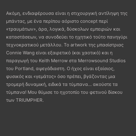
Ακόμη, ενδιαφέρουσα είναι η στιχουργική αντίληψη της
μπάντας, με ένα περίπου αόριστο concept περί
«τραυμάτων», άρα, λογικά, δύσκολων εμπειριών και
καταστάσεων, να συνοδεύει το ηχητικό τούτο πανηγύρι
τεχνοκρατικού μετάλλου. Το artwork της μπασίστριας
Connie Wang είναι εξαιρετικό (και χαοτικό) και η
παραγωγή του Keith Merrow στα Merrowsound Studios
του Portland, αψεγάδιαστη. Ο ήχος είναι εξαίσιος,
φυσικός και «γεμάτος» όσο πρέπει, βγάζοντας μια
τρομερή δυναμική, ειδικά τα τύμπανα… ακούστε τα
τύμπανα! Μου θύμισε το ηχοτοπίο του φετινού δίσκου
των TRIUMPHER.