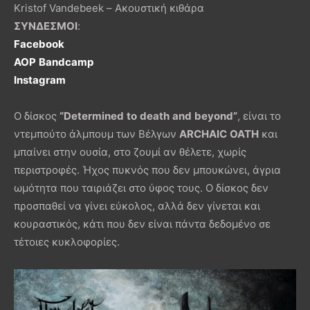
Kristof Vandebeek – Ακουστική κιθάρα
ΣΥΝΔΕΣΜΟΙ
:
Facebook
AOP
Bandcamp
Instagram
Ο δίσκος
“
Determined
to
death
and
beyond
”
, είναι το
ντεμπούτο άλμπουμ των Βέλγων
ARCHAIC
OATH
και
μπαίνει στην ουσία, στο ζουμί αν θέλετε, χωρίς
περιστροφές. Ήχος πυκνός που δεν μπουκώνει, άγρια
ωμότητα που ταιριάζει στο ύφος τους. Ο δίσκος δεν
προσπαθεί να γίνει εύκολος, αλλά δεν γίνεται και
κουραστικός, κάτι που δεν είναι πάντα δεδομένο σε
τέτοιες κυκλοφορίες.