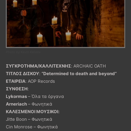
Photo by Kevin Kellens
ΣΥΓΚΡΟΤΗΜΑ/ΚΑΛΛΙΤΕΧΝΗΣ
: ARCHAIC OATH
ΤΙΤΛΟΣ ΔΙΣΚΟΥ
:
“
Determined
to
death
and
beyond
”
ΕΤΑΙΡΕΙΑ
: AOP Records
ΣΥΝΘΕΣΗ
:
Lykormas
– Όλα τα όργανα
Arneriach
– Φωνητικά
ΚΑΛΕΣΜΕΝΟΙ ΜΟΥΣΙΚΟΙ:
Jitte Boon – Φωνητικά
Cin Monrose – Φωνητικά