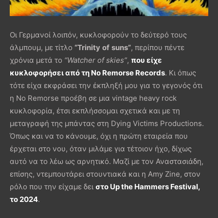
Οι Γερμανοί λοιπόν, κυκλοφορούν το δεύτερό τους
άλμπουμ, με τίτλο
“
Trinity
of
suns
”
, περίπου πέντε
χρόνια μετά το
“
Watcher
of
skies
”
,
που είχε
κυκλοφορήσει από τη No Remorse Records
. Κι όπως
τότε είχα εκφράσει την έκπληξή μου για το γεγονός ότι
η No Remorse προέβη σε μια vintage heavy rock
κυκλοφορία, έτσι εκπλήσσομαι σχετικά και με τη
μεταγραφή της μπάντας στη Dying Victims Productions.
Όπως και να το κάνουμε, όχι η πρώτη εταιρεία που
έρχεται στο νου, όταν μιλάμε για τέτοιον ήχο, δίχως
αυτό να το λέω ως αρνητικό. Μαζί με τον Αναστασιάδη,
επίσης, ντεμπουτάρει στουντιακά και η Amy Zine, στον
ρόλο που την είχαμε δει
στο Up the Hammers Festival,
το 2024
.