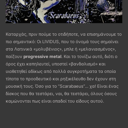
Καταρχάς, πριν πούμε το οτιδήποτε, να επισημάνουμε το
πιο σημαντικό: Οι LIVIDUS, που το όνομά τους σημαίνει
στα Λατινικά «μολυβένιος», μπλε ή «μελανιασμένος»,
παίζουν
progressive
metal
. Και το τονίζω αυτό, διότι ο
όρος έχει καπηλευτεί, υποστεί «βανδαλισμό» και
υιοθετηθεί αδίκως από πολλά συγκροτήματα τα οποία
τίποτα το προοδευτικό και ρηξικέλευθο δεν έχουν στη
μουσική τους. Όσο για το “Scarabaeus”… χα! Είναι ένας
δίσκος που θα τεστάρει, ναι, θα τεστάρει, όλους όσους
καμώνονται πως είναι οπαδοί του είδους αυτού.