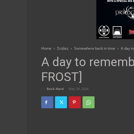
Home
Στήλες
Somewhere back in time
A day 
A day to rememb
FROST]
By
Rock Hard
-
May 29, 2026