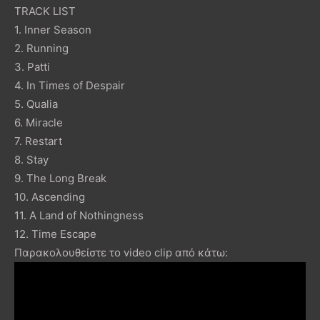
TRACK LIST
1. Inner Season
2. Running
3. Patti
4. In Times of Despair
5. Qualia
6. Miracle
7. Restart
8. Stay
9. The Long Break
10. Ascending
11. A Land of Nothingness
12. Time Escape
Παρακολουθείστε το video clip από κάτω: