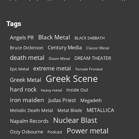
Tags
Black Metal
Angels PR
BLACK SABBATH
Century Media
Bruce Dickinson
Classic Metal
death metal
DREAM THEATER
Doom Metal
extreme metal
Epic Metal
Female Fronted
Greek Scene
Greek Metal
hard rock
Inside Out
heavy metal
iron maiden
Judas Priest
Megadeth
METALLICA
Melodic Death Metal
Metal Blade
Nuclear Blast
Napalm Records
Power metal
Ozzy Osbourne
Podcast