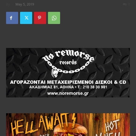
By
-
May 5, 2019
0