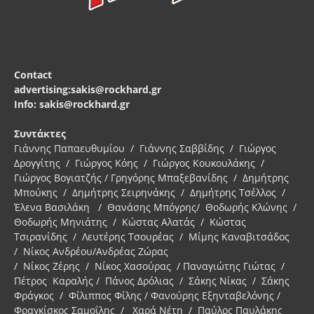
Contact
advertising:sakis@rockhard.gr
Info: sakis@rockhard.gr
Συντάκτες
Γιάννης Παπαευθυμίου / Γιάννης Σαββίδης / Γιώργος
Δρογγίτης / Γιώργος Κόης / Γιώργος Κουκουλάκης /
Γιώργος Βογιατζής / Γρηγόρης Μπαξεβανίδης / Δημήτρης
Μπούκης / Δημήτρης Σειρηνάκης / Δημήτρης Τσέλλος /
Έλενα Βασιλάκη / Θανάσης Μπόγρης/ Θοδωρής Κλώνης /
Θοδωρής Μηνιάτης / Κώστας Αλατάς / Κώστας
Τσιρανίδης / Λευτέρης Τσουρέας / Μίμης Καναβιτσάδος
/ Νίκος Ανδρέου/Ανδρέας Ζώρας
/ Νίκος Ζέρης / Νίκος Χασούρας / Παναγιώτης Γιώτας /
Πέτρος Καραλής / Πάνος Δρόλιας / Σάκης Νίκας / Σάκης
Φράγκος / Φίλιππος Φίλης / Φανούρης Εξηνταβελόνης /
Φραγκίσκος Σαμοΐλης / Χαρά Νέτη / Παύλος Παυλάκης