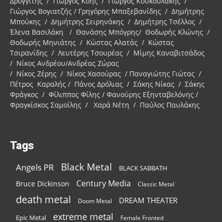
Δρογγίτης / Γιώργος Κόης / Γιώργος Κουκουλάκης /
Γιώργος Βογιατζής / Γρηγόρης Μπαξεβανίδης / Δημήτρης
Μπούκης / Δημήτρης Σειρηνάκης / Δημήτρης Τσέλλος /
Έλενα Βασιλάκη / Θανάσης Μπόγρης/ Θοδωρής Κλώνης /
Θοδωρής Μηνιάτης / Κώστας Αλατάς / Κώστας
Τσιρανίδης / Λευτέρης Τσουρέας / Μίμης Καναβιτσάδος
/ Νίκος Ανδρέου/Ανδρέας Ζώρας
/ Νίκος Ζέρης / Νίκος Χασούρας / Παναγιώτης Γιώτας /
Πέτρος Καραλής / Πάνος Δρόλιας / Σάκης Νίκας / Σάκης
Φράγκος / Φίλιππος Φίλης / Φανούρης Εξηνταβελόνης /
Φραγκίσκος Σαμοΐλης / Χαρά Νέτη / Παύλος Παυλάκης
Tags
Black Metal
Angels PR
BLACK SABBATH
Century Media
Bruce Dickinson
Classic Metal
death metal
DREAM THEATER
Doom Metal
extreme metal
Epic Metal
Female Fronted