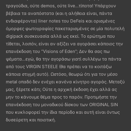
τραγούδια, ούτε demos, ούτε live…τίποτα! Υπάρχουν
βέβαια τα αναπόστατα (και η αλήθεια είναι, πάντα
ενδιαφέροντα) liner notes του DeFeis και ορισμένες
όμορφες φωτογραφίες πακεταρισμένες σε μία πολυτελή
digipack συσκευασία αλλά ως εκεί. Το ερώτημα που
τίθεται, λοιπόν, είναι αν αξίζει να αγοράσει κάποιος την
επανέκδοση του “Visions of Eden”; Δεν θα σας πω
ψέματα…εγώ, θα την αγοράσω γιατί συλλέγω τα πάντα
από τους VIRGIN STEELE (θα πρέπει να το κοιτάξω
κάποια στιγμή αυτό). Ωστόσο, θεωρώ ότι για τον μέσο
metal οπαδό δεν ενέχει κανένα κίνητρο αγοράς. Μεταξύ
μας, ξέρετε κάτι; Ούτε η αρχική έκδοση έχει αλλά ας
μην το κάνουμε θέμα προς το παρόν. Προτιμήστε την
επανέκδοση του μοναδικού δίσκου των ORIGINAL SIN
που κυκλοφορεί την ίδια περίοδο και αυτή είναι όντως
δυσεύρετη και ποιοτική.