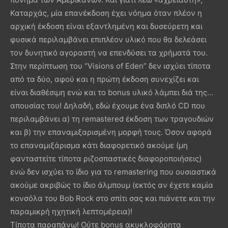
Καταρχάς, μία επανέκδοση έχει νόημα όταν πλέον η
αρχική έκδοση είναι εξαντλημένη και δυσεύρετη και
φυσικά περιλαμβάνει επιπλέον υλικό που θα δελεάσει
τον δυνητικό αγοραστή να επενδύσει τα χρήματά του.
Στην περίπτωση του “Visions of Eden” δεν ισχύει τίποτα
από τα δύο, αφού και η πρώτη έκδοση συνεχίζει και
είναι διαθέσιμη ενώ και το bonus υλικό λάμπει διά της…
απουσίας του! Δηλαδή, εδώ έχουμε ένα διπλό CD που
περιλαμβάνει α) τη remastered έκδοση των τραγουδιών
και β) την επαναμιξαρισμένη μορφή τους. Όσον αφορά
το επαναμιξάρισμα κάτι διαφορετικό ακούμε (μη
φανταστείτε τίποτα ριζοσπαστικές διαφοροποιήσεις)
ενώ δεν ισχύει το ίδιο για το remastering που ουσιαστικά
ακούμε ακριβώς το ίδιο άλμπουμ (εκτός αν έχετε καμία
κονσόλα του Bob Rock στο σπίτι σας και πιάνετε και την
παραμικρή ηχητική λεπτομέρεια)!
Τίποτα παραπάνω! Ούτε bonus ακυκλοφόρητα