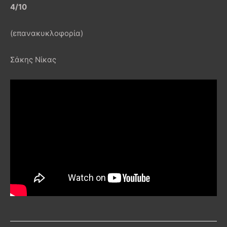
4/10
(επανακυκλοφορία)
Σάκης Νίκας