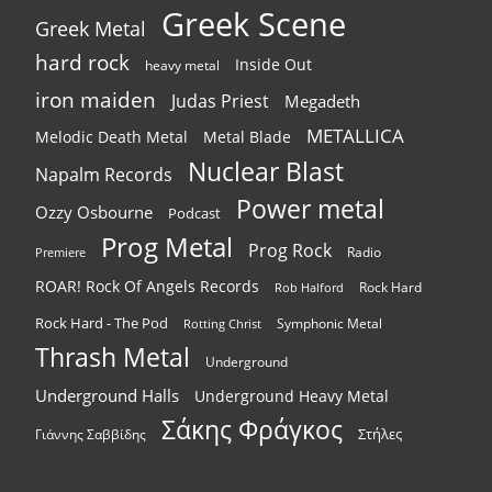
Greek Scene
Greek Metal
hard rock
Inside Out
heavy metal
iron maiden
Judas Priest
Megadeth
METALLICA
Melodic Death Metal
Metal Blade
Nuclear Blast
Napalm Records
Power metal
Ozzy Osbourne
Podcast
Prog Metal
Prog Rock
Radio
Premiere
ROAR! Rock Of Angels Records
Rock Hard
Rob Halford
Rock Hard - The Pod
Symphonic Metal
Rotting Christ
Thrash Metal
Underground
Underground Halls
Underground Heavy Metal
Σάκης Φράγκος
Στήλες
Γιάννης Σαββίδης