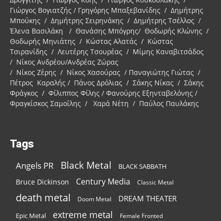
Γιώργος Βογιατζής / Γρηγόρης Μπαξεβανίδης / Δημήτρης
Μπούκης / Δημήτρης Σειρηνάκης / Δημήτρης Τσέλλος /
Έλενα Βασιλάκη / Θανάσης Μπόγρης/ Θοδωρής Κλώνης /
Θοδωρής Μηνιάτης / Κώστας Αλατάς / Κώστας
Τσιρανίδης / Λευτέρης Τσουρέας / Μίμης Καναβιτσάδος
/ Νίκος Ανδρέου/Ανδρέας Ζώρας
/ Νίκος Ζέρης / Νίκος Χασούρας / Παναγιώτης Γιώτας /
Πέτρος Καραλής / Πάνος Δρόλιας / Σάκης Νίκας / Σάκης
Φράγκος / Φίλιππος Φίλης / Φανούρης Εξηνταβελόνης /
Φραγκίσκος Σαμοΐλης / Χαρά Νέτη / Παύλος Παυλάκης
Tags
Black Metal
Angels PR
BLACK SABBATH
Century Media
Bruce Dickinson
Classic Metal
death metal
DREAM THEATER
Doom Metal
extreme metal
Epic Metal
Female Fronted