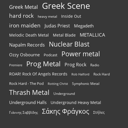
Greek Scene
Greek Metal
hard rock
Inside Out
heavy metal
iron maiden
Judas Priest
Megadeth
METALLICA
Melodic Death Metal
Metal Blade
Nuclear Blast
Napalm Records
Power metal
Ozzy Osbourne
Podcast
Prog Metal
Prog Rock
Radio
Premiere
ROAR! Rock Of Angels Records
Rock Hard
Rob Halford
Rock Hard - The Pod
Symphonic Metal
Rotting Christ
Thrash Metal
Underground
Underground Halls
Underground Heavy Metal
Σάκης Φράγκος
Στήλες
Γιάννης Σαββίδης