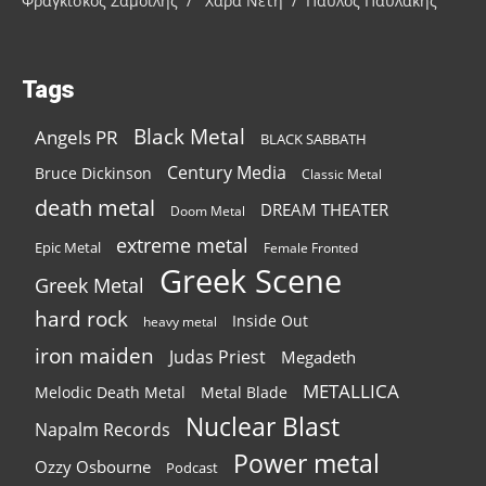
Φραγκίσκος Σαμοΐλης / Χαρά Νέτη / Παύλος Παυλάκης
Tags
Black Metal
Angels PR
BLACK SABBATH
Century Media
Bruce Dickinson
Classic Metal
death metal
DREAM THEATER
Doom Metal
extreme metal
Epic Metal
Female Fronted
Greek Scene
Greek Metal
hard rock
Inside Out
heavy metal
iron maiden
Judas Priest
Megadeth
METALLICA
Melodic Death Metal
Metal Blade
Nuclear Blast
Napalm Records
Power metal
Ozzy Osbourne
Podcast