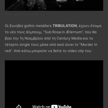
Photo by Damón Zurawski
Οι Σουηδοί gothic metallers
TRIBULATION
, έχουν έτοιμο
το νέο τους άλμπουμ, “Sub Rosa in Æternum”, που θα
βγει την 1η Νοεμβρίου από τη Century Media και το
τέταρτο single τους μέσα από εκεί είναι το “Murder in
red”. Από κάτω μπορείτε να δείτε το video clip του: