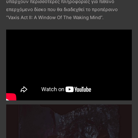
υπάρχουν περισσότερες πληροφορίες για πιθανό
επερχόμενο δίσκο που θα διαδεχθεί το προπέρσινο
“Vaxis Act II: A Window Of The Waking Mind”.