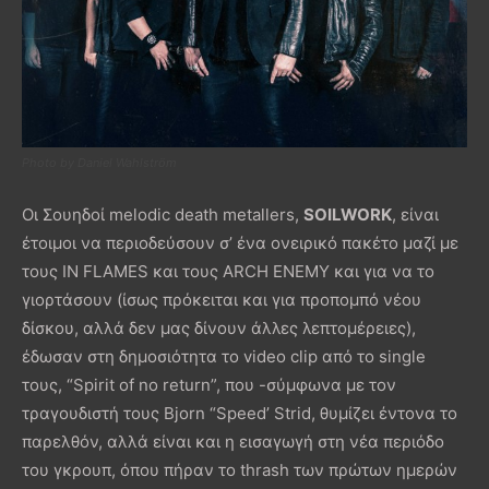
Photo by Daniel Wahlström
Οι Σουηδοί melodic death metallers,
SOILWORK
, είναι
έτοιμοι να περιοδεύσουν σ’ ένα ονειρικό πακέτο μαζί με
τους IN FLAMES και τους ARCH ENEMY και για να το
γιορτάσουν (ίσως πρόκειται και για προπομπό νέου
δίσκου, αλλά δεν μας δίνουν άλλες λεπτομέρειες),
έδωσαν στη δημοσιότητα το video clip από το single
τους, “Spirit of no return”, που -σύμφωνα με τον
τραγουδιστή τους Bjorn “Speed’ Strid, θυμίζει έντονα το
παρελθόν, αλλά είναι και η εισαγωγή στη νέα περιόδο
του γκρουπ, όπου πήραν το thrash των πρώτων ημερών