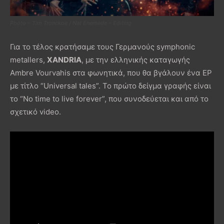
Photo – Tim Tronckoe / Nat Enemede – Editing
Για το τέλος κρατήσαμε τους Γερμανούς symphonic
metallers,
XANDRIA
, με την ελληνικής καταγωγής
Ambre Vourvahis στα φωνητικά, που θα βγάλουν ένα EP
με τίτλο “Universal tales”. To πρώτο δείγμα γραφής είναι
το “No time to live forever”, που συνοδεύεται και από το
σχετικό video.