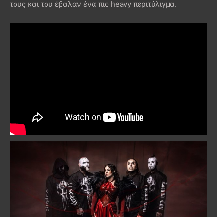
τους και του έβαλαν ένα πιο heavy περιτύλιγμα.