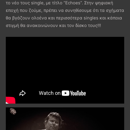
το νέο τους single, με τίτλο “Echoes”. Στην ψηφιακή
εποχή που ζούμε, πρέπει να συνηθίσουμε ότι τα σχήματα
θα βγάζουν ολοένα και περισσότερα singles και κάποια
στιγμή θα ανακοινώνουν και τον δίσκο τους!!!