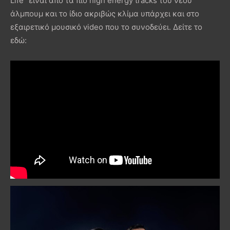
Life” είναι από τα πιο high energy tracks του νέου
άλμπουμ και το ίδιο ακριβώς κλίμα υπάρχει και στο
εξαιρετικό μουσικό video που το συνοδεύει. Δείτε το
εδώ: