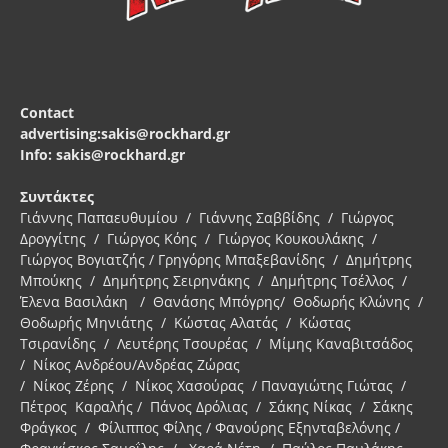
Contact
advertising:sakis@rockhard.gr
Info: sakis@rockhard.gr
Συντάκτες
Γιάννης Παπαευθυμίου / Γιάννης Σαββίδης / Γιώργος
Δρογγίτης / Γιώργος Κόης / Γιώργος Κουκουλάκης /
Γιώργος Βογιατζής / Γρηγόρης Μπαξεβανίδης / Δημήτρης
Μπούκης / Δημήτρης Σειρηνάκης / Δημήτρης Τσέλλος /
Έλενα Βασιλάκη / Θανάσης Μπόγρης/ Θοδωρής Κλώνης /
Θοδωρής Μηνιάτης / Κώστας Αλατάς / Κώστας
Τσιρανίδης / Λευτέρης Τσουρέας / Μίμης Καναβιτσάδος
/ Νίκος Ανδρέου/Ανδρέας Ζώρας
/ Νίκος Ζέρης / Νίκος Χασούρας / Παναγιώτης Γιώτας /
Πέτρος Καραλής / Πάνος Δρόλιας / Σάκης Νίκας / Σάκης
Φράγκος / Φίλιππος Φίλης / Φανούρης Εξηνταβελόνης /