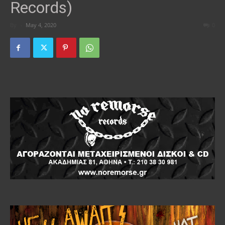
Records)
By
-
May 4, 2020
0