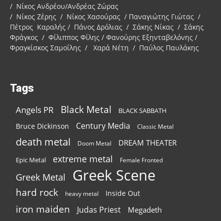
/ Νίκος Ανδρέου/Ανδρέας Ζώρας
/ Νίκος Ζέρης / Νίκος Χασούρας / Παναγιώτης Γιώτας /
Πέτρος Καραλής / Πάνος Δρόλιας / Σάκης Νίκας / Σάκης
Φράγκος / Φίλιππος Φίλης / Φανούρης Εξηνταβελόνης /
Φραγκίσκος Σαμοΐλης / Χαρά Νέτη / Παύλος Παυλάκης
Tags
Black Metal
Angels PR
BLACK SABBATH
Century Media
Bruce Dickinson
Classic Metal
death metal
DREAM THEATER
Doom Metal
extreme metal
Epic Metal
Female Fronted
Greek Scene
Greek Metal
hard rock
Inside Out
heavy metal
iron maiden
Judas Priest
Megadeth