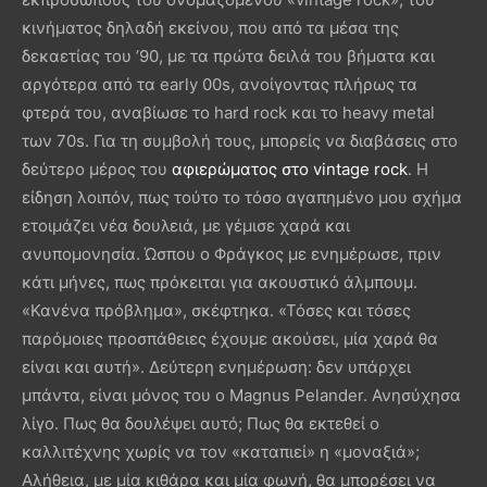
κινήματος δηλαδή εκείνου, που από τα μέσα της
δεκαετίας του ’90, με τα πρώτα δειλά του βήματα και
αργότερα από τα early 00s, ανοίγοντας πλήρως τα
φτερά του, αναβίωσε το hard rock και το heavy metal
των 70s. Για τη συμβολή τους, μπορείς να διαβάσεις στο
δεύτερο μέρος του
αφιερώματος στo vintage rock
. Η
είδηση λοιπόν, πως τούτο το τόσο αγαπημένο μου σχήμα
ετοιμάζει νέα δουλειά, με γέμισε χαρά και
ανυπομονησία. Ώσπου ο Φράγκος με ενημέρωσε, πριν
κάτι μήνες, πως πρόκειται για ακουστικό άλμπουμ.
«Κανένα πρόβλημα», σκέφτηκα. «Τόσες και τόσες
παρόμοιες προσπάθειες έχουμε ακούσει, μία χαρά θα
είναι και αυτή». Δεύτερη ενημέρωση: δεν υπάρχει
μπάντα, είναι μόνος του ο Magnus Pelander. Ανησύχησα
λίγο. Πως θα δουλέψει αυτό; Πως θα εκτεθεί ο
καλλιτέχνης χωρίς να τον «καταπιεί» η «μοναξιά»;
Αλήθεια, με μία κιθάρα και μία φωνή, θα μπορέσει να