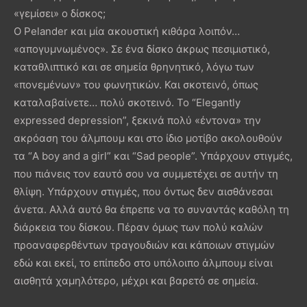
«γεμίσει» ο δίσκος;
O Pelander και μία ακουστική κιθάρα λοιπόν…
«απογυμνωμένος». Σε ένα δίσκο άκρως πεσιμιστικό,
καταθλιπτικό και σε σημεία θρηνητικό, λόγω των
«πονεμένων» του φωνητικών. Και σκοτεινό, όπως
καταλαβαίνετε… πολύ σκοτεινό. Το “Elegantly
expressed depression”, ξεκινά πολύ «έντονα» την
ακρόαση του άλμπουμ και στο ίδιο μοτίβο ακολουθούν
τα “A boy and a girl” και “Sad people”. Υπάρχουν στιγμές,
που πιάνεις τον εαυτό σου να συμμετέχει σε αυτήν τη
θλίψη. Υπάρχουν στιγμές, που όντως δεν αισθάνεσαι
άνετα. Αλλά αυτό θα έπρεπε να το συναντάς καθόλη τη
διάρκεια του δίσκου. Πέραν όμως των πολύ καλών
προαναφερθέντων τραγουδιών και κάποιων στιγμών
εδώ και εκεί, το επίπεδο στο υπόλοιπο άλμπουμ είναι
αισθητά χαμηλότερο, μέχρι και βαρετό σε σημεία.