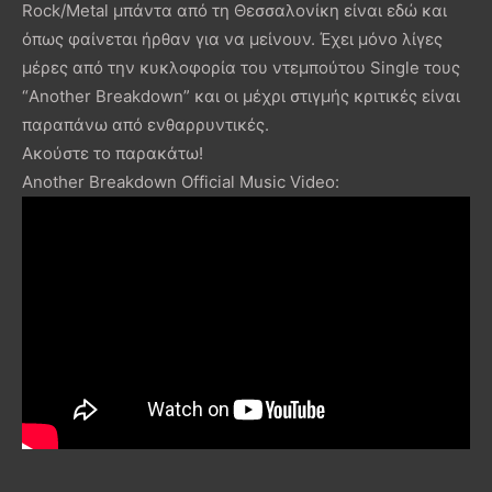
Rock/Metal μπάντα από τη Θεσσαλονίκη είναι εδώ και
όπως φαίνεται ήρθαν για να μείνουν. Έχει μόνο λίγες
μέρες από την κυκλοφορία του ντεμπούτου Single τους
“Another Breakdown” και οι μέχρι στιγμής κριτικές είναι
παραπάνω από ενθαρρυντικές.
Ακούστε το παρακάτω!
Another Breakdown Official Music Video: