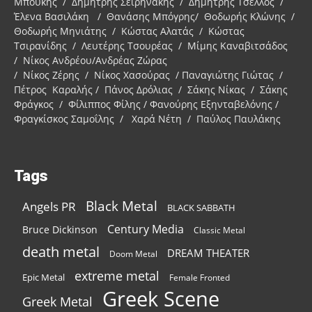
Μπούκης / Δημήτρης Σειρηνάκης / Δημήτρης Τσέλλος /
Έλενα Βασιλάκη / Θανάσης Μπόγρης/ Θοδωρής Κλώνης /
Θοδωρής Μηνιάτης / Κώστας Αλατάς / Κώστας
Τσιρανίδης / Λευτέρης Τσουρέας / Μίμης Καναβιτσάδος
/ Νίκος Ανδρέου/Ανδρέας Ζώρας
/ Νίκος Ζέρης / Νίκος Χασούρας / Παναγιώτης Γιώτας /
Πέτρος Καραλής / Πάνος Δρόλιας / Σάκης Νίκας / Σάκης
Φράγκος / Φίλιππος Φίλης / Φανούρης Εξηνταβελόνης /
Φραγκίσκος Σαμοΐλης / Χαρά Νέτη / Παύλος Παυλάκης
Tags
Black Metal
Angels PR
BLACK SABBATH
Century Media
Bruce Dickinson
Classic Metal
death metal
DREAM THEATER
Doom Metal
extreme metal
Epic Metal
Female Fronted
Greek Scene
Greek Metal