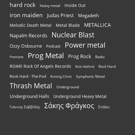
hard rock
Inside Out
heavy metal
iron maiden
Judas Priest
Megadeth
METALLICA
Melodic Death Metal
Metal Blade
Nuclear Blast
Napalm Records
Power metal
Ozzy Osbourne
Podcast
Prog Metal
Prog Rock
Radio
Premiere
ROAR! Rock Of Angels Records
Rock Hard
Rob Halford
Rock Hard - The Pod
Symphonic Metal
Rotting Christ
Thrash Metal
Underground
Underground Halls
Underground Heavy Metal
Σάκης Φράγκος
Γιάννης Σαββίδης
Στήλες