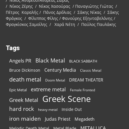
/ Νίκος Ανδρέου/Ανδρέας Ζώρας
/ Νίκος Ζέρης / Νίκος Χασούρας / Παναγιώτης Γιώτας /
Πέτρος Καραλής / Πάνος Δρόλιας / Σάκης Νίκας / Σάκης
Φράγκος / Φίλιππος Φίλης / Φανούρης Εξηνταβελόνης /
Φραγκίσκος Σαμοΐλης / Χαρά Νέτη / Παύλος Παυλάκης
Tags
Black Metal
Angels PR
BLACK SABBATH
Century Media
Bruce Dickinson
Classic Metal
death metal
DREAM THEATER
Doom Metal
extreme metal
Epic Metal
Female Fronted
Greek Scene
Greek Metal
hard rock
Inside Out
heavy metal
iron maiden
Judas Priest
Megadeth
METALLICA
Melodic Death Metal
Metal Blade