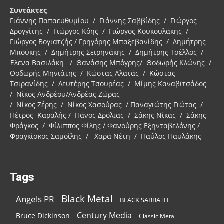
Συντάκτες
Γιάννης Παπαευθυμίου / Γιάννης Σαββίδης / Γιώργος
Δρογγίτης / Γιώργος Κόης / Γιώργος Κουκουλάκης /
Γιώργος Βογιατζής / Γρηγόρης Μπαξεβανίδης / Δημήτρης
Μπούκης / Δημήτρης Σειρηνάκης / Δημήτρης Τσέλλος /
Έλενα Βασιλάκη / Θανάσης Μπόγρης/ Θοδωρής Κλώνης /
Θοδωρής Μηνιάτης / Κώστας Αλατάς / Κώστας
Τσιρανίδης / Λευτέρης Τσουρέας / Μίμης Καναβιτσάδος
/ Νίκος Ανδρέου/Ανδρέας Ζώρας
/ Νίκος Ζέρης / Νίκος Χασούρας / Παναγιώτης Γιώτας /
Πέτρος Καραλής / Πάνος Δρόλιας / Σάκης Νίκας / Σάκης
Φράγκος / Φίλιππος Φίλης / Φανούρης Εξηνταβελόνης /
Φραγκίσκος Σαμοΐλης / Χαρά Νέτη / Παύλος Παυλάκης
Tags
Black Metal
Angels PR
BLACK SABBATH
Century Media
Bruce Dickinson
Classic Metal