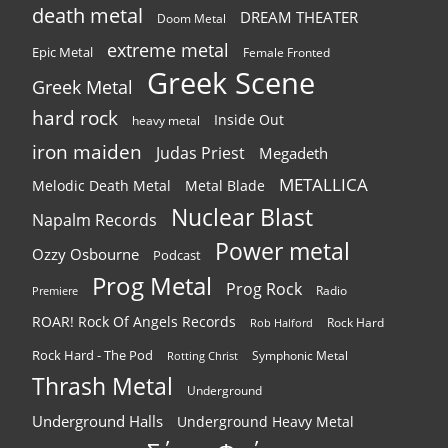
death metal
DREAM THEATER
Doom Metal
extreme metal
Epic Metal
Female Fronted
Greek Scene
Greek Metal
hard rock
Inside Out
heavy metal
iron maiden
Judas Priest
Megadeth
METALLICA
Melodic Death Metal
Metal Blade
Nuclear Blast
Napalm Records
Power metal
Ozzy Osbourne
Podcast
Prog Metal
Prog Rock
Radio
Premiere
ROAR! Rock Of Angels Records
Rock Hard
Rob Halford
Rock Hard - The Pod
Symphonic Metal
Rotting Christ
Thrash Metal
Underground
Underground Halls
Underground Heavy Metal