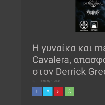
Η γυναίκα και m
Cavalera, απασφ
στον Derrick G
By
-
February 4, 2020