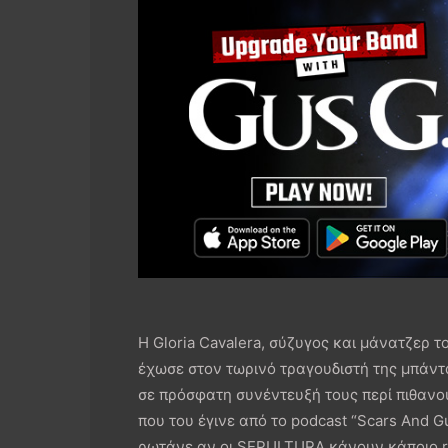
H Gloria Cavalera, σύζυγος και μάνατζερ 
έχωσε στον τωρινό τραγουδιστή της μπάντα
σε πρόσφατη συνέντευξή τους περί πιθανο
που του έγινε από το podcast “Scars And Gu
ρωτάνε αν οι SEPULTURA κάνουν κάποιο re