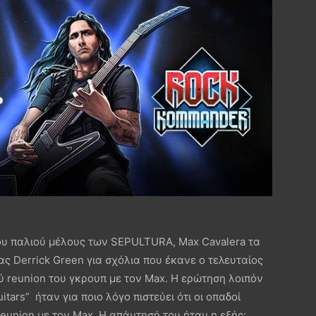
του παλιού μέλους των SEPULTURA, Max Cavalera τα
ς Derrick Green για σχόλια που έκανε ο τελευταίος
ύ reunion του γκρουπ με τον Max. Η ερώτηση λοιπόν
itars” ήταν για ποιο λόγο πιστεύει ότι οι οπαδοί
union με τον Max. Η απάντησή του ήταν η εξής: