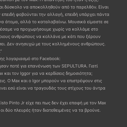
ναι δύσκολο να αποκολληθούν από το παρελθόν. Είναι
επειδή φοβούνται την αλλαγή, επειδή υπάρχει πάντα
ένα άτομα, αλλά το καταλαβαίνω. Μουσικά είμαστε σε
ορέσαμε να προχωρήσουμε χωρίς να κολλάμε στο
ποιους ανθρώπους να κολλάνε με κάτι που ξέρουν
έσει. Δεν ανησυχώ με τους κολλημένους ανθρώπους.
”
της λογαριασμό στο Facebook:
ίλησαν ποτέ για επανένωση των SEPULTURA. Γιατί
x και τον Iggor για να κερδίσεις δημοσιότητα;
ις. Ο Max και ο Igor μπορούν να επιστρέψουν στις
άνει εσύ είναι να τραγουδάς τους στίχους του άντρα
to Pinto Jr είχε πει πως δεν έχει επαφή με τον Max
οι δύο πλευρές ήταν διατεθειμένες να τα βρούνε.