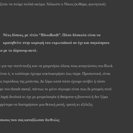
ζεται να πούμε πολλά ακόμα. Άλλωστε ο Νίκος (κιθάρα, φωνητικά)
Νέος δίσκος, με τίτλο “
Bloodbath
”. Πόσο δύσκολο είναι να
κρατηθείτε στην κορυφή του ευρωπαϊκού αν όχι και παγκόσμιου
λλο με το άλμπουμ αυτό
;
 για την συνέντευξη και να χαιρετήσω όλους τους αναγνώστες του
Rock
 είναι ό, τι καλύτερο έχουμε κυκλοφορήσει έως τώρα. Προσωπικά, είναι
ες περιόδους της μπάντας. Δε ξέρω κατά πόσο έχουμε ανέβει ή πόσο
ώρο του
thrash
metal
, πάντως το μόνο σίγουρο είναι πως δε μπορείς ποτέ
ληρή δουλειά κι όχι με μοιρολατρία ή θαύματα η βουντού ή δεν ξέρω
ργότερα να διατηρήσουν μια θετική ροπή, τροπή κι εξέλιξη.
ίσκους που σας καταξίωσαν διεθνώς;