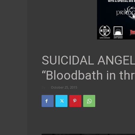
SUICIDAL ANGELS
“Bloodbath in thr
By
-
October 25, 2015