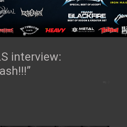
 interview:
ash!!!”
0