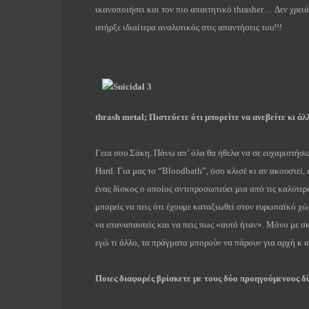
ικανοποιήσει και τον πιο απαιτητικό
thrasher
… Δεν χρειά
υπήρξε ιδιαίτερα αναλυτικός στις απαντήσεις του!!!
thrash
metal
; Πιστεύετε ότι μπορείτε να ανεβείτε κι ά
Γεια σου Σάκη. Πάνω απ’ όλα θα ήθελα να σε ευχαριστήσω
Hard
. Για μας το “
Bloodbath
”, όσο κλισέ κι αν ακουστεί,
ένας δίσκος ο οποίος αντιπροσωπεύει μια από τις καλύτερ
μπορείς να πεις ότι έχουμε καταξιωθεί στον ευρωπαϊκό χ
να επαναπαυτείς και να πεις πως «αυτό ήταν». Μόνο με σκ
εγώ τι άλλο, τα πράγματα μπορούν να πάρουν για αρχή κ α
Ποιες διαφορές βρίσκετε με τους δύο προηγούμενους δ