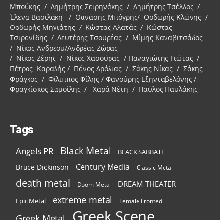
Μπούκης / Δημήτρης Σειρηνάκης / Δημήτρης Τσέλλος /
Έλενα Βασιλάκη / Θανάσης Μπόγρης/ Θοδωρής Κλώνης /
Θοδωρής Μηνιάτης / Κώστας Αλατάς / Κώστας
Τσιρανίδης / Λευτέρης Τσουρέας / Μίμης Καναβιτσάδος
/ Νίκος Ανδρέου/Ανδρέας Ζώρας
/ Νίκος Ζέρης / Νίκος Χασούρας / Παναγιώτης Γιώτας /
Πέτρος Καραλής / Πάνος Δρόλιας / Σάκης Νίκας / Σάκης
Φράγκος / Φίλιππος Φίλης / Φανούρης Εξηνταβελόνης /
Φραγκίσκος Σαμοΐλης / Χαρά Νέτη / Παύλος Παυλάκης
Tags
Black Metal
Angels PR
BLACK SABBATH
Century Media
Bruce Dickinson
Classic Metal
death metal
DREAM THEATER
Doom Metal
extreme metal
Epic Metal
Female Fronted
Greek Scene
Greek Metal