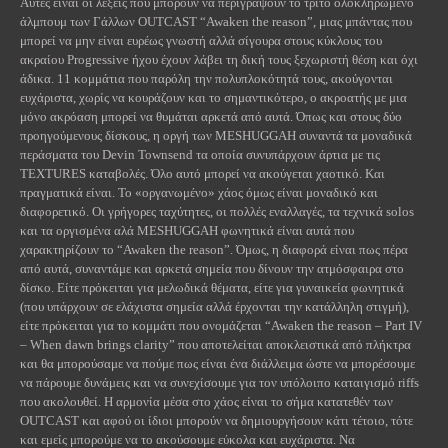
Αυτές είναι οι λέξεις που μπορούν να περιγράψουν το τρίτο ολοκληρωμένο
άλμπουμ των Γάλλων
OUTCAST
“
Awaken
the
reason
”, μιας μπάντας που
μπορεί να μην είναι ευρέως γνωστή αλλά σίγουρα στους κύκλους του
ακραίου
Progressive
ήχου έχουν λάβει τη δική τους ξεχωριστή θέση και όχι
άδικα. 11 κομμάτια που παρόλη την πολυπλοκότητά τους, ακούγονται
ευχάριστα, χωρίς να κουράζουν και το σημαντικότερο, ο ακροατής με μια
μόνο ακρόαση μπορεί να θυμάται αρκετά από αυτά. Όπως και στους δύο
προηγούμενους δίσκους, η οργή των
MESHUGGAH
συναντά τα μοναδικά
περάσματα του
Devin
Townsend
τα οποία συνυπάρχουν άρτια με τις
TEXTURES
καταβολές. Όλο αυτό μπορεί να ακούγεται χαοτικό. Και
πραγματικά είναι. Το «οργανωμένο» χάος όμως είναι μοναδικό και
διαφορετικό. Οι γρήγορες ταχύτητες, οι πολλές εναλλαγές, τα τεχνικά
solos
και τα οργισμένα αλά
MESHUGGAH
φωνητικά είναι αυτά που
χαρακτηρίζουν το “
Awaken
the
reason
”. Όμως, η διαφορά είναι πως πέρα
από αυτά, συναντάμε και αρκετά σημεία που δίνουν την ατμόσφαιρα στο
δίσκο. Είτε πρόκειται για μελωδικά θέματα, είτε για γυναικεία φωνητικά
(που υπάρχουν σε ελάχιστα σημεία αλλά έρχονται την κατάλληλη στιγμή),
είτε πρόκειται για το κομμάτι που ονομάζεται “
Awaken
the
reason
–
Part
IV
–
When
dawn
brings
clarity
” που αποτελείται αποκλειστικά από πλήκτρα
και θα μπορούσαμε να πούμε πως είναι ένα διάλλειμα ώστε να μπορέσουμε
να πάρουμε δυνάμεις και να συνεχίσουμε για τον υπόλοιπο καταιγισμό
riffs
που ακολουθεί. Η αρμονία μέσα στο χάος είναι το σήμα κατατεθέν των
OUTCAST
και αφού οι ίδιοι μπορούν να δημιουργήσουν κάτι τέτοιο, τότε
και εμείς μπορούμε να το ακούσουμε εύκολα και ευχάριστα. Να