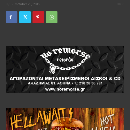
By
-
October 25, 2015
0