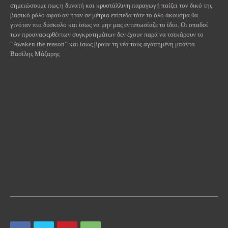
σημειώσουμε πως η δυνατή και κρυστάλλινη παραγωγή παίζει τον δικό της
βασικό ρόλο αφού αν ήταν σε μέτρια επίπεδα τότε το όλο άκουσμα θα
γινόταν πιο δύσκολο και ίσως να μην μας εντυπωσίαζε το ίδιο. Οι οπαδοί
των προαναφερθέντων συγκροτημάτων δεν έχουν παρά να τσεκάρουν το
“
Awaken
the
reason
” και ίσως βρουν τη νέα τους αγαπημένη μπάντα.
Βασίλης Μάζαρης