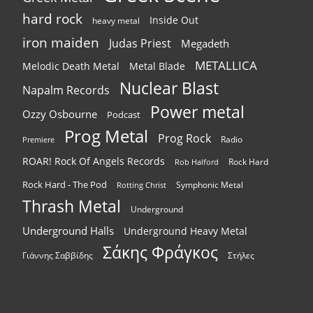
hard rock
Inside Out
heavy metal
iron maiden
Judas Priest
Megadeth
METALLICA
Melodic Death Metal
Metal Blade
Nuclear Blast
Napalm Records
Power metal
Ozzy Osbourne
Podcast
Prog Metal
Prog Rock
Radio
Premiere
ROAR! Rock Of Angels Records
Rock Hard
Rob Halford
Rock Hard - The Pod
Symphonic Metal
Rotting Christ
Thrash Metal
Underground
Underground Halls
Underground Heavy Metal
Σάκης Φράγκος
Γιάννης Σαββίδης
Στήλες