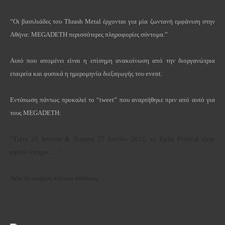
“Οι βασιλιάδες του Thrash Metal έρχονται για μία ζωντανή εμφάνιση στην
Αθήνα: MEGADETH περισσότερες πληροφορίες σύντομα.”
Αυτό που απομένει είναι η επίσημη ανακοίνωση από την διοργανώτρια
εταιρεία και φυσικά η ημερομηνία διεξαγωγής του event.
Εντύπωση πάντως προκαλεί το “tweet” που αναρτήθηκε πριν από αυτό για
τους MEGADETH:
“
Τρίτη 26 Ιουνίου & Τετάρτη 27 Ιουνίου 2012, το Ejekt Festival είναι
σχεδόν έτοιμο…..”
Λέτε να υπάρχει κάποια σύνδεση;