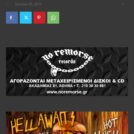
By
-
October 25, 2015
0