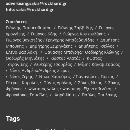
advertising:sakis@rockhard.gr
Info: sakis@rockhard.gr
Συντάκτες
Γιάννης Παπαευθυμίου / Γιάννης Σαββίδης / Γιώργος
Δρογγίτης / Γιώργος Κόης / Γιώργος Κουκουλάκης /
Γιώργος Βογιατζής / Γρηγόρης Μπαξεβανίδης / Δημήτρης
Μπούκης / Δημήτρης Σειρηνάκης / Δημήτρης Τσέλλος /
Έλενα Βασιλάκη / Θανάσης Μπόγρης/ Θοδωρής Κλώνης /
Θοδωρής Μηνιάτης / Κώστας Αλατάς / Κώστας
Τσιρανίδης / Λευτέρης Τσουρέας / Μίμης Καναβιτσάδος
/ Νίκος Ανδρέου/Ανδρέας Ζώρας
/ Νίκος Ζέρης / Νίκος Χασούρας / Παναγιώτης Γιώτας /
Πέτρος Καραλής / Πάνος Δρόλιας / Σάκης Νίκας / Σάκης
Φράγκος / Φίλιππος Φίλης / Φανούρης Εξηνταβελόνης /
Φραγκίσκος Σαμοΐλης / Χαρά Νέτη / Παύλος Παυλάκης
Tags