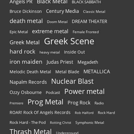
Black Metal
Angels PR
BLACK SABBATH
Century Media
Bruce Dickinson
Classic Metal
death metal
DREAM THEATER
Doom Metal
extreme metal
Epic Metal
Female Fronted
Greek Scene
Greek Metal
hard rock
Inside Out
heavy metal
iron maiden
Judas Priest
Megadeth
METALLICA
Melodic Death Metal
Metal Blade
Nuclear Blast
Napalm Records
Power metal
Ozzy Osbourne
Podcast
Prog Metal
Prog Rock
Radio
Premiere
ROAR! Rock Of Angels Records
Rock Hard
Rob Halford
Rock Hard - The Pod
Symphonic Metal
Rotting Christ
Thrash Metal
Underground