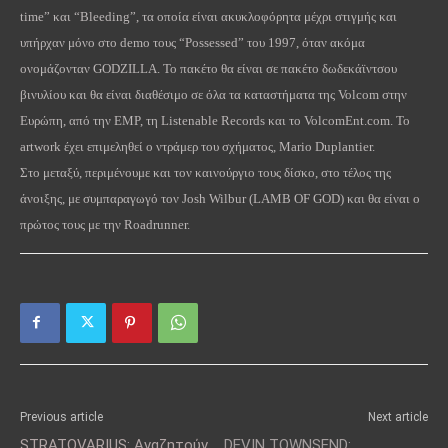
time
” και “
Bleeding
”, τα οποία είναι ακυκλοφόρητα μέχρι στιγμής και
υπήρχαν μόνο στο
demo
τους “
Possessed
” του 1997, όταν ακόμα
ονομάζονταν
GODZILLA
. Το πακέτο θα είναι σε πακέτο δωδεκάϊντσου
βινυλίου και θα είναι διαθέσιμο σε όλα τα καταστήματα της
Volcom
στην
Ευρώπη, από την
EMP
, τη
Listenable
Records
και το
VolcomEnt
.
com
. Το
artwork
έχει επιμεληθεί ο ντράμερ του σχήματος,
Mario
Duplantier
.
Στο μεταξύ, περιμένουμε και τον καινούργιο τους δίσκο, στο τέλος της
άνοιξης, με συμπαραγωγό τον
Josh
Wilbur
(
LAMB
OF
GOD
) και θα είναι ο
πρώτος τους με την
Roadrunner
.
Previous article
Next article
STRATOVARIUS: Αναζητούν
DEVIN TOWNSEND: