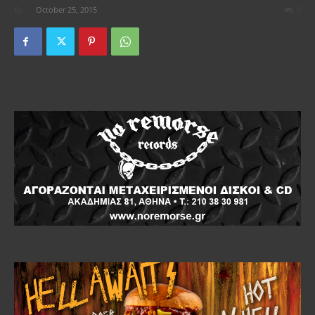
By
-
October 25, 2015
0