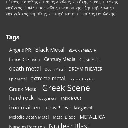
Πέτρος Καραλής / Πάνος Δρόλιας / Σάκης Νίκας / Σάκης
Φράγκος / Φίλιππος Φίλης / Φανούρης Εξηνταβελόνης /
Φραγκίσκος Σαμοΐλης / Χαρά Νέτη / Παύλος Παυλάκης
Tags
Black Metal
Angels PR
BLACK SABBATH
Century Media
Bruce Dickinson
Classic Metal
death metal
DREAM THEATER
Doom Metal
extreme metal
Epic Metal
Female Fronted
Greek Scene
Greek Metal
hard rock
Inside Out
heavy metal
iron maiden
Judas Priest
Megadeth
METALLICA
Melodic Death Metal
Metal Blade
Nuclear Blast
Napalm Records